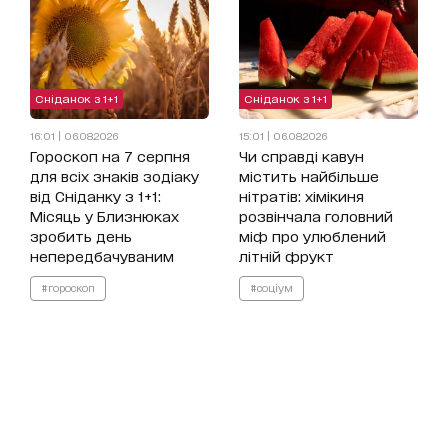
Сніданок з 1+1
Сніданок з 1+1
16:01 | 06.08.2026
15:01 | 06.08.2026
Гороскоп на 7 серпня
Чи справді кавун
для всіх знаків зодіаку
містить найбільше
від Сніданку з 1+1:
нітратів: хімікиня
Місяць у Близнюках
розвінчала головний
зробить день
міф про улюблений
непередбачуваним
літній фрукт
#гороскоп
#соціум