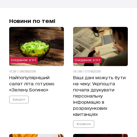
Новини по темі
Сніданок з 1+1
Сніданок з 1+1
13:39 | 08.08.2026
19:08 | 07.08.2026
Найпопулярніший
Ваші дані можуть бути
салат літа: готуємо
на чеку: Укрпошта
«Зелену Богиню»
почала друкувати
персональну
#рецепт
інформацію в
розрахункових
квитанціях
#новини