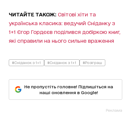
ЧИТАЙТЕ ТАКОЖ:
Світові хіти та
українська класика: ведучий Сніданку з
1+1 Єгор Гордєєв поділився добіркою книг,
які справили на нього сильне враження
#Сніданок з 1+1
#Сніданок з 1+1
#Розіграш
Не пропустіть головне! Підпишіться на
наші оновлення в Google!
Реклама