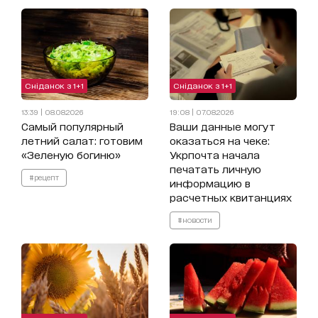
Сніданок з 1+1
Сніданок з 1+1
13:39 | 08.08.2026
19:08 | 07.08.2026
Самый популярный
Ваши данные могут
летний салат: готовим
оказаться на чеке:
«Зеленую богиню»
Укрпочта начала
печатать личную
#рецепт
информацию в
расчетных квитанциях
#новости