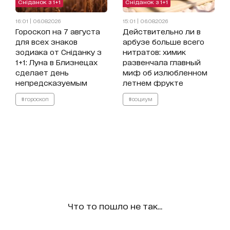
Сніданок з 1+1
Сніданок з 1+1
16:01 | 06.08.2026
15:01 | 06.08.2026
Гороскоп на 7 августа
Действительно ли в
для всех знаков
арбузе больше всего
зодиака от Сніданку з
нитратов: химик
1+1: Луна в Близнецах
развенчала главный
сделает день
миф об излюбленном
непредсказуемым
летнем фрукте
#гороскоп
#социум
Что то пошло не так...