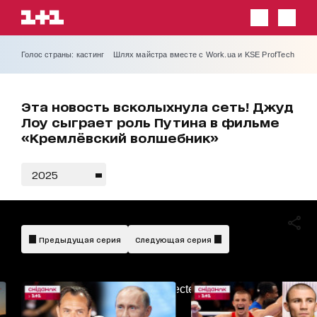
Голос страны: кастинг
Шлях майстра вместе с Work.ua и KSE ProfTech
Эта новость всколыхнула сеть! Джуд
Лоу сыграет роль Путина в фильме
«Кремлёвский волшебник»
2025
Предыдущая серия
Следующая серия
AdBlockDetected!