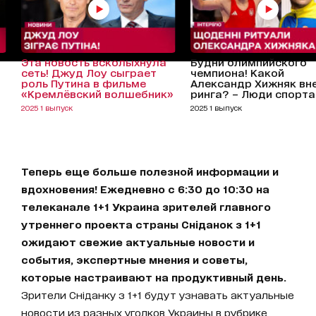
Эта новость всколыхнула
Будни олимпийского
сеть! Джуд Лоу сыграет
чемпиона! Какой
роль Путина в фильме
Александр Хижняк вн
«Кремлёвский волшебник»
ринга? – Люди спорта
2025 1 выпуск
2025 1 выпуск
Теперь еще больше полезной информации и
вдохновения! Ежедневно с 6:30 до 10:30 на
телеканале 1+1 Украина зрителей главного
утреннего проекта страны Сніданок з 1+1
ожидают свежие актуальные новости и
события, экспертные мнения и советы,
которые настраивают на продуктивный день.
Зрители Сніданку з 1+1 будут узнавать актуальные
новости из разных уголков Украины в рубрике