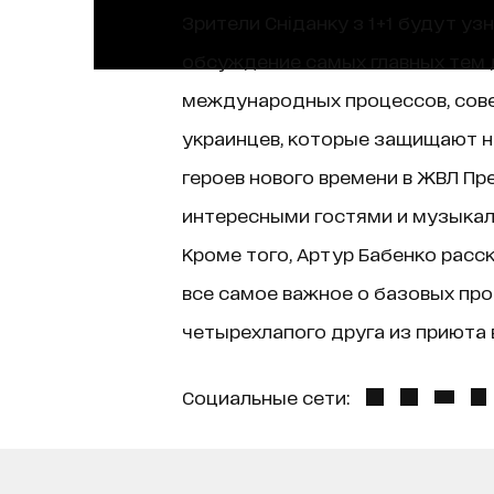
Зрители Сніданку з 1+1 будут уз
обсуждение самых главных тем д
международных процессов, сове
украинцев, которые защищают н
героев нового времени в ЖВЛ Пр
интересными гостями и музыкаль
Кроме того, Артур Бабенко расск
все самое важное о базовых про
четырехлапого друга из приюта в
Социальные сети: