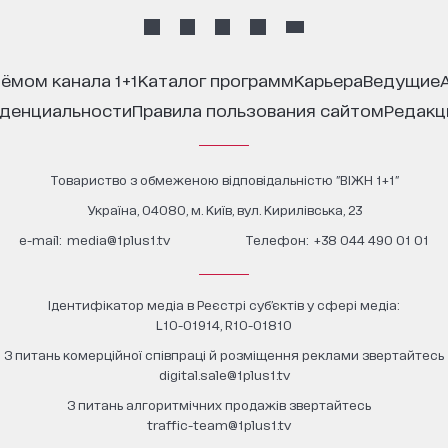
иёмом канала 1+1
каталог программ
карьера
ведущие
иденциальности
правила пользования сайтом
редак
Товариство з обмеженою відповідальністю "ВІЖН 1+1"
Україна, 04080, м. Київ, вул. Кирилівська, 23
е-mail:
media@1plus1.tv
Телефон:
+38 044 490 01 01
Ідентифікатор медіа в Реєстрі суб’єктів у сфері медіа:
L10-01914, R10-01810
З питань комерційної співпраці й розміщення реклами звертайтесь
digital.sale@1plus1.tv
З питань алгоритмічних продажів звертайтесь
traffic-team@1plus1.tv