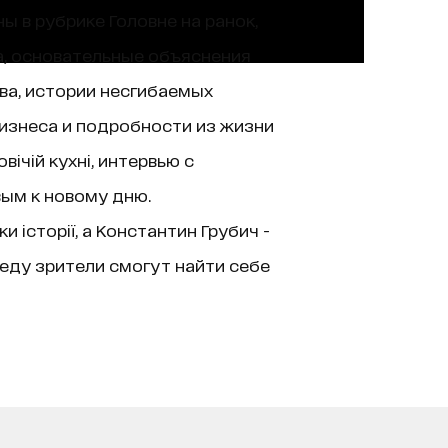
ы в рубрике Головне на ранок,
а, основательные объяснения
ва, истории несгибаемых
изнеса и подробности из жизни
ічій кухні, интервью с
вым к новому дню.
історії, а Константин Грубич -
еду зрители смогут найти себе