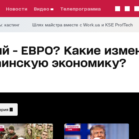
Новости
видео
телепрограмма
: кастинг
Шлях майстра вместе с Work.ua и KSE ProfTech
ый - ЕВРО? Какие изме
аинскую экономику?
ерия