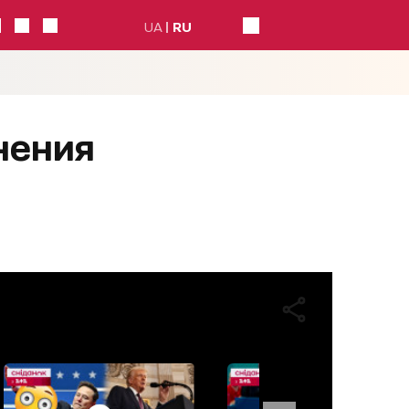
UA
RU
нения