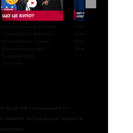
Инаугурация Дональда
Олег Верняев о
Трампа 2025: Выходки
тренировках, любимом
Илона Маска, самые
блюде и вдохновении –
большие расходы,
Люди спорта
будущее США
2025 1 выпуск
2025 1 выпуск
 10:30 на телеканале 1+1
ют свежие актуальные новости
ный день.