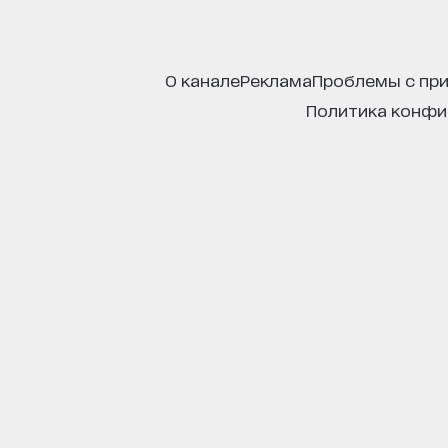
о канале
реклама
проблемы с пр
политика конф