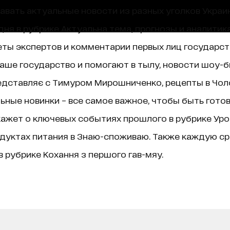
навать актуальные новости из разных уголков Украин
ня в рубрике Актуальна тема, прогнозы и аналитик
ты экспертов и комментарии первых лиц государст
аше государство и помогают в тылу, новости шоу-б
едставляє с Тимуром Мирошниченко, рецепты в Чолов
ные новинки – все самое важное, чтобы быть гото
ажет о ключевых событиях прошлого в рубрике Уроки 
дуктах питания в Знаю-споживаю. Также каждую ср
 рубрике Кохання з першого гав-мяу.