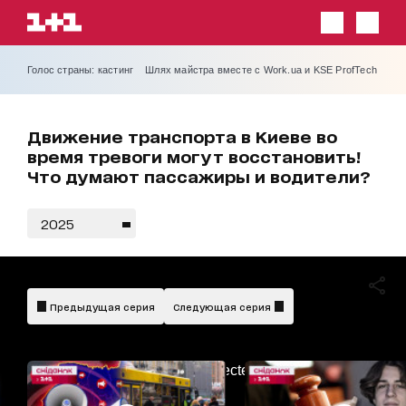
Голос страны: кастинг
Шлях майстра вместе с Work.ua и KSE ProfTech
Движение транспорта в Киеве во
время тревоги могут восстановить!
Что думают пассажиры и водители?
2025
Предыдущая серия
Следующая серия
AdBlockDetected!