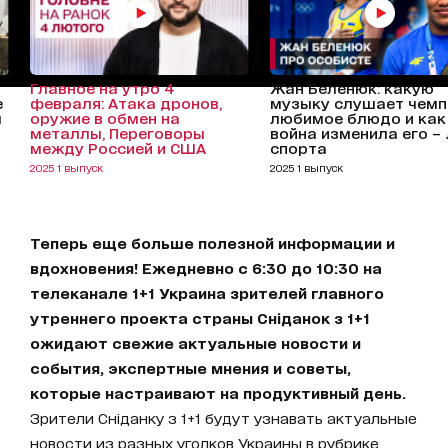
Главное на утро 4
Жан Беленюк: какую
е
февраля: Атака дронов,
музыку слушает чемп
ы
оружие в обмен на
любимое блюдо и как
металлы, Переговоры
война изменила его –
между Россией и США
спорта
2025 1 выпуск
2025 1 выпуск
Теперь еще больше полезной информации и
вдохновения! Ежедневно с 6:30 до 10:30 на
телеканале 1+1 Украина зрителей главного
утреннего проекта страны Сніданок з 1+1
ожидают свежие актуальные новости и
события, экспертные мнения и советы,
которые настраивают на продуктивный день.
Зрители Сніданку з 1+1 будут узнавать актуальные
новости из разных уголков Украины в рубрике