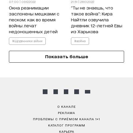
07:00 | 09.12.2022
21:51 | 26.10.2022
Окна реанимации
"Ты не знаешь, что
заслонены мешками с
такое война": Кира
песком: как во время
Найтли озвучила
войны лечат
дневник 12-летней Евы
недоношенных детей
из Харькова
#Щоденники війни
#война
Показать больше
О КАНАЛЕ
РЕКЛАМА
ПРОБЛЕМЫ С ПРИЁМОМ КАНАЛА 1+1
КАТАЛОГ ПРОГРАММ
КАРЬЕРА