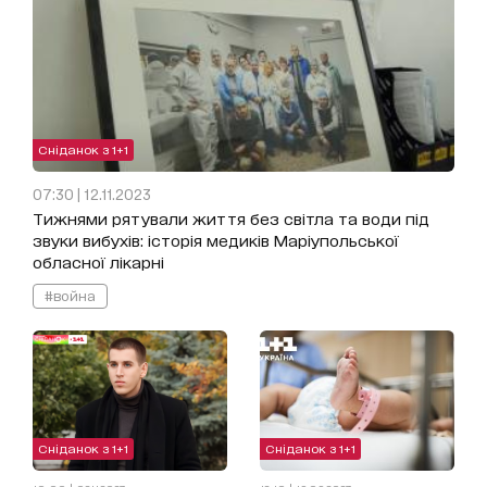
Сніданок з 1+1
07:30 | 12.11.2023
Тижнями рятували життя без світла та води під
звуки вибухів: історія медиків Маріупольської
обласної лікарні
#война
Сніданок з 1+1
Сніданок з 1+1