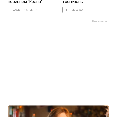
позивним "Ксена"
тренувань
#Щоденники війни
#1+1 Марафон
Реклама