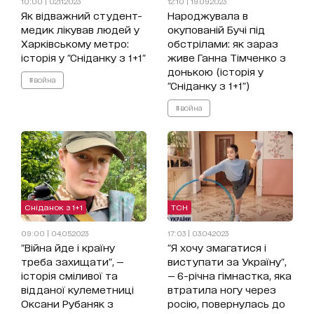
10:00 | 02.11.2023
12:10 | 19.09.2023
Як відважний студент-
Народжувала в
медик лікував людей у
окупованій Бучі під
Харківському метро:
обстрілами: як зараз
історія у "Сніданку з 1+1"
живе Ганна Тімченко з
донькою (історія у
#война
"Сніданку з 1+1")
#война
Сніданок з 1+1
ТСН
09:00 | 04.05.2023
17:03 | 03.04.2023
"Війна йде і країну
"Я хочу змагатися і
треба захищати", —
виступати за Україну",
історія сміливої та
— 6-річна гімнастка, яка
відданої кулеметниці
втратила ногу через
Оксани Рубаняк з
росію, повернулась до