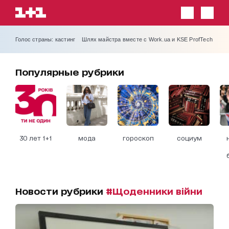
Голос страны: кастинг
Шлях майстра вместе с Work.ua и KSE ProfTech
Популярные рубрики
30 лет 1+1
мода
гороскоп
социум
Новости рубрики
#Щоденники війни