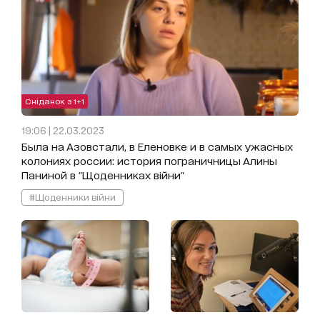
Сніданок з 1+1
19:06 | 22.03.2023
Была на Азовстали, в Еленовке и в самых ужасных
колониях россии: история пограничницы Алины
Паниной в "Щоденниках війни"
#Щоденники війни