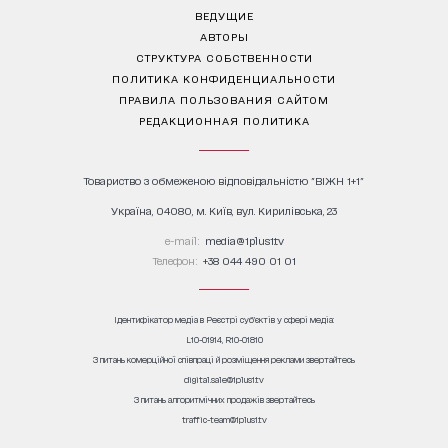
ВЕДУЩИЕ
АВТОРЫ
СТРУКТУРА СОБСТВЕННОСТИ
ПОЛИТИКА КОНФИДЕНЦИАЛЬНОСТИ
ПРАВИЛА ПОЛЬЗОВАНИЯ САЙТОМ
РЕДАКЦИОННАЯ ПОЛИТИКА
Товариство з обмеженою відповідальністю "ВІЖН 1+1"
Україна, 04080, м. Київ, вул. Кирилівська, 23
е-mail:
media@1plus1.tv
Телефон:
+38 044 490 01 01
Ідентифікатор медіа в Реєстрі суб’єктів у сфері медіа:
L10-01914, R10-01810
З питань комерційної співпраці й розміщення реклами звертайтесь
digital.sale@1plus1.tv
З питань алгоритмічних продажів звертайтесь
traffic-team@1plus1.tv