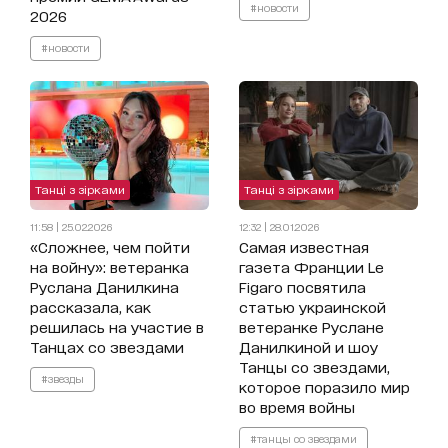
#новости
2026
#новости
Танці з зірками
Танці з зірками
11:58 | 25.02.2026
12:32 | 28.01.2026
«Сложнее, чем пойти
Самая известная
на войну»: ветеранка
газета Франции Le
Руслана Данилкина
Figaro посвятила
рассказала, как
статью украинской
решилась на участие в
ветеранке Руслане
Танцах со звездами
Данилкиной и шоу
Танцы со звездами,
#звезды
которое поразило мир
во время войны
#танцы со звездами