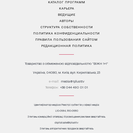
КАТАЛОГ ПРОГРАММ
КАРЬЕРА
ВЕДУЩИЕ
АВТОРЫ
СТРУКТУРА СОБСТВЕННОСТИ
ПОЛИТИКА КОНФИДЕНЦИАЛЬНОСТИ
ПРАВИЛА ПОЛЬЗОВАНИЯ САЙТОМ
РЕДАКЦИОННАЯ ПОЛИТИКА
Товариство з обмеженою відповідальністю "ВІЖН 1+1"
Україна, 04080, м. Київ, вул. Кирилівська, 23
е-mail:
media@1plus1.tv
Телефон:
+38 044 490 01 01
Ідентифікатор медіа в Реєстрі суб’єктів у сфері медіа:
L10-01914, R10-01810
З питань комерційної співпраці й розміщення реклами звертайтесь
digital.sale@1plus1.tv
З питань алгоритмічних продажів звертайтесь