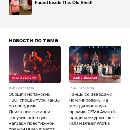
Новости по теме
Танці з зірками
Танці з зірками
12:43 | 04.06.2026
15:44 | 14.04.2026
Обошли испанский
Танцы со звездами
HBO: спецвыпуск Танцы
номинированы на
со звездами.
международную
Движение к жизни
премию GEMA Awards:
получил золотую
среди конкурентов –
награду престижной
HBO и DreamWorks
премии GEMA Awards