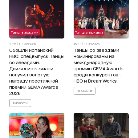
Танці з зірками
Танці з зірками
12:43 | 04.06.2026
15:44 | 14.04.2026
Обошли испанский
Танцы со звездами
HBO: спецвыпуск Танцы
номинированы на
со звездами.
международную
Движение к жизни
премию GEMA Awards:
получил золотую
среди конкурентов –
награду престижной
HBO и DreamWorks
премии GEMA Awards
#новости
2026
#новости