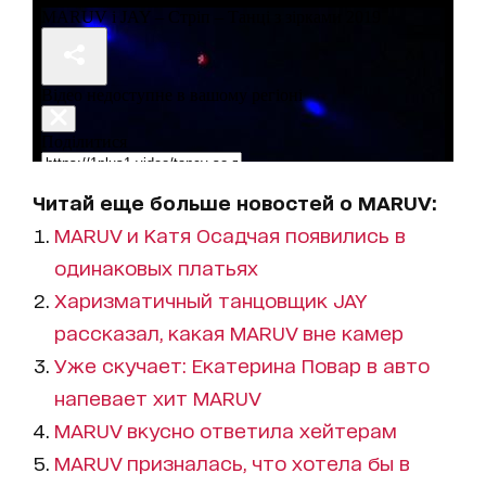
Читай еще больше новостей о MARUV:
MARUV и Катя Осадчая появились в
одинаковых платьях
Харизматичный танцовщик JAY
рассказал, какая MARUV вне камер
Уже скучает: Екатерина Повар в авто
напевает хит MARUV
MARUV вкусно ответила хейтерам
MARUV призналась, что хотела бы в