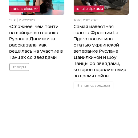
Танці з зірками
Танці з зірками
11:58 | 25.02.2026
12:32 | 28.01.2026
«Сложнее, чем пойти
Самая известная
на войну»: ветеранка
газета Франции Le
Руслана Данилкина
Figaro посвятила
рассказала, как
статью украинской
решилась на участие в
ветеранке Руслане
Танцах со звездами
Данилкиной и шоу
Танцы со звездами,
#звезды
которое поразило мир
во время войны
#танцы со звездами