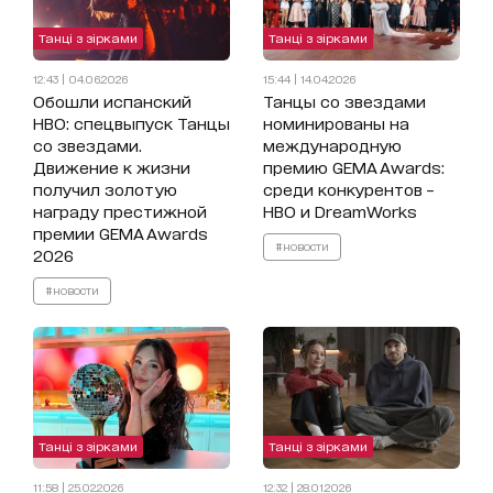
Танці з зірками
Танці з зірками
12:43 | 04.06.2026
15:44 | 14.04.2026
Обошли испанский
Танцы со звездами
HBO: спецвыпуск Танцы
номинированы на
со звездами.
международную
Движение к жизни
премию GEMA Awards:
получил золотую
среди конкурентов –
награду престижной
HBO и DreamWorks
премии GEMA Awards
#новости
2026
#новости
Танці з зірками
Танці з зірками
11:58 | 25.02.2026
12:32 | 28.01.2026