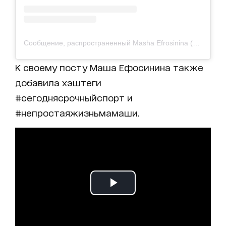
Сообщение, распространенный Masha Efrosinina (@mashaefrosinina)
К своему посту Маша Ефосинина также
добавила хэштеги
#сегоднясрочныйспорт и
#непростаяжизньмамаши.