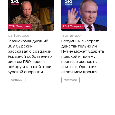
ТСН. Тиждень
ТСН. Тиждень
18:31 | 20.01.2025
15:20 | 26.11.2024
Главнокомандующий
Безумный выстрел:
ВСУ Сырский
действительно ли
рассказал о создании
Путин может ударить
Украиной собственных
ядеркой и почему
систем ПВО, вере в
военные эксперты
победу и главной цели
считают Орешник
Курской операции
отчаянием Кремля
#социум
#новости