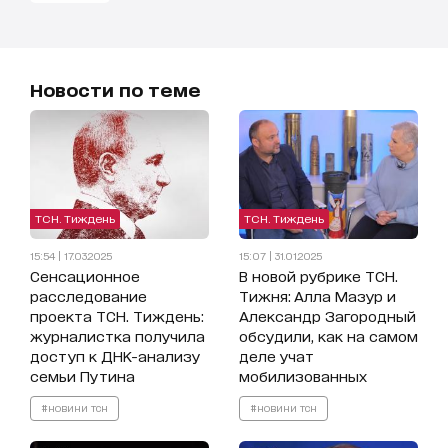
Новости по теме
ТСН. Тиждень
ТСН. Тиждень
15:54 | 17.03.2025
15:07 | 31.01.2025
Сенсационное
В новой рубрике ТСН.
расследование
Тижня: Алла Мазур и
проекта ТСН. Тиждень:
Александр Загородный
журналистка получила
обсудили, как на самом
доступ к ДНК-анализу
деле учат
семьи Путина
мобилизованных
#новини тсн
#новини тсн