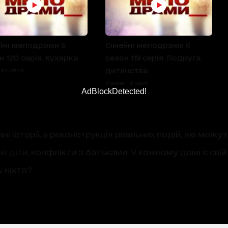
йні мелодрами 6
Сімейні мелодрами 6
н 120 серія. Кухарка
сезон 119 серія. Подруга
дитинства
 120 серія
6 сезон 119 серія
AdBlockDetected!
ні історії, а реконструкція реальних подій, які мож
кі діти, конфлікти з батьками. У кожному домі є свій
ь ніхто?