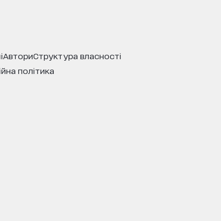
і
автори
структура власності
ійна політика