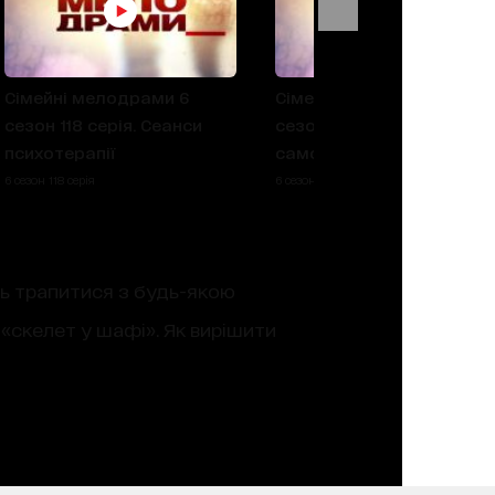
Сімейні мелодрами 6
Сімейні мелодрами 6
сезон 118 серія. Сеанси
сезон 117 серія. Яма для
психотерапії
самої себе
6 сезон 118 серія
6 сезон 117 серія
уть трапитися з будь-якою
 «скелет у шафі». Як вирішити