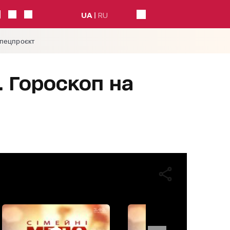
UA
RU
спецпроєкт
. Гороскоп на