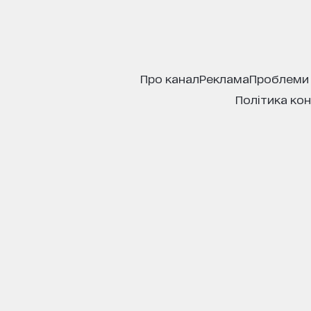
про канал
реклама
проблеми
політика ко