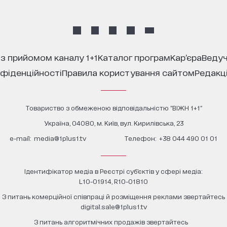
 з прийомом каналу 1+1
каталог програм
кар’єра
ведуч
нфіденційності
правила користування сайтом
редакц
Товариство з обмеженою відповідальністю "ВІЖН 1+1"
Україна, 04080, м. Київ, вул. Кирилівська, 23
е-mail:
media@1plus1.tv
Телефон:
+38 044 490 01 01
Ідентифікатор медіа в Реєстрі суб’єктів у сфері медіа:
L10-01914, R10-01810
З питань комерційної співпраці й розміщення реклами звертайтесь
digital.sale@1plus1.tv
З питань алгоритмічних продажів звертайтесь