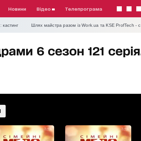
Новини
відео
телепрограма
: кастинг
Шлях майстра разом із Work.ua та KSE ProfTech - 
рами 6 сезон 121 серія