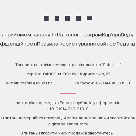
 з прийомом каналу 1+1
каталог програм
кар’єра
ведуч
нфіденційності
правила користування сайтом
редакц
Товариство з обмеженою відповідальністю "ВІЖН 1+1"
Україна, 04080, м. Київ, вул. Кирилівська, 23
е-mail:
media@1plus1.tv
Телефон:
+38 044 490 01 01
Ідентифікатор медіа в Реєстрі суб’єктів у сфері медіа:
L10-01914, R10-01810
З питань комерційної співпраці й розміщення реклами звертайтесь
digital.sale@1plus1.tv
З питань алгоритмічних продажів звертайтесь