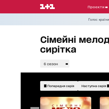
проєкти
Голос країни
Сімейні мелод
сирітка
6 сезон
Попередня серія
Наступна серія