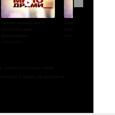
Сімейні мелодрами 6
Сімейні мелодрами 6
сезон 125 серія.
сезон 124 серія. Аферист
Відрядження
6 сезон 124 серія
6 сезон 125 серія
уть трапитися з будь-якою
 «скелет у шафі». Як вирішити