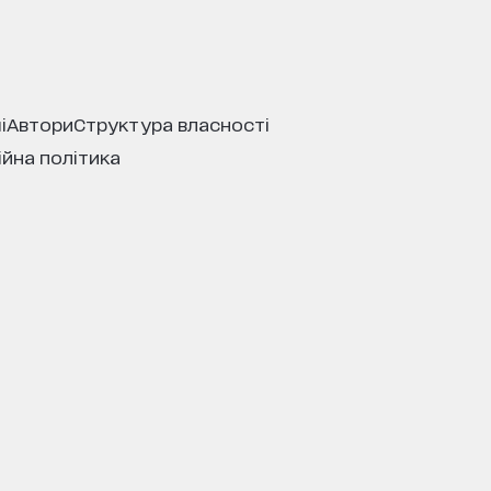
і
автори
структура власності
ійна політика