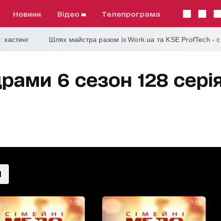
Новини
відео
телепрограма
: кастинг
Шлях майстра разом із Work.ua та KSE ProfTech - 
рами 6 сезон 128 серія