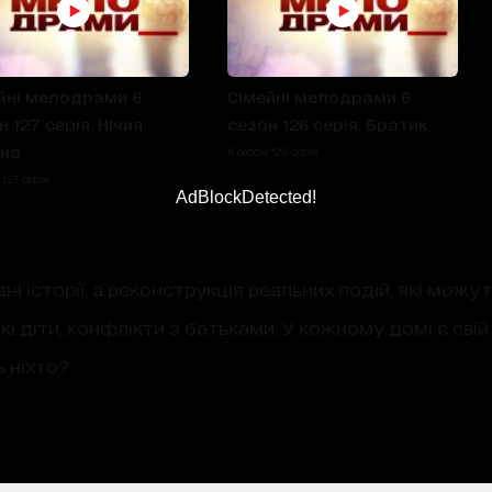
йні мелодрами 6
Сімейні мелодрами 6
 127 серія. Нічия
сезон 126 серія. Братик
на
6 сезон 126 серія
 127 серія
AdBlockDetected!
ні історії, а реконструкція реальних подій, які мож
кі діти, конфлікти з батьками. У кожному домі є свій
ь ніхто?