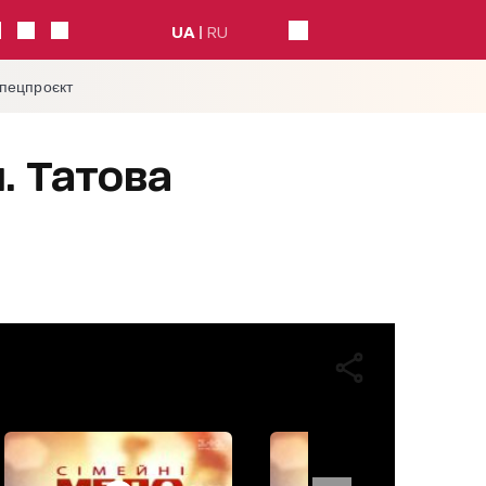
UA
RU
спецпроєкт
. Татова