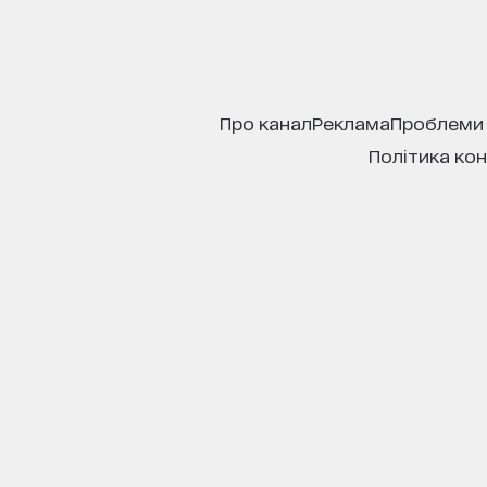
про канал
реклама
проблеми
політика ко