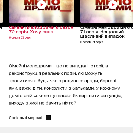
н
Сімейні мелодрами 6 сезон
Сімейні мелодрами 6 
72 серія. Хочу сина
71 серія. Нещасний
щасливий випадок
6 сезон 72 серія
6 сезон 71 серія
Сімейні мелодрами – це не вигадані історії, а
реконструкція реальних подій, які можуть
трапитися з будь-якою родиною: зради, боргові
ями, важкі діти, конфлікти з батьками. У кожному
домі є свій «скелет у шафі». Як вирішити ситуацію,
виходу з якої не бачить ніхто?
Соціальні мережі: