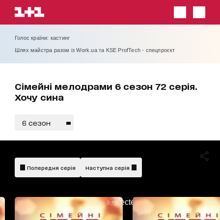
Голос країни: кастинг
Шлях майстра разом із Work.ua та KSE ProfTech - спецпроєкт
Сімейні мелодрами 6 сезон 72 серія.
Хочу сина
6 сезон
Попередня серія
Наступна серія
AdBlockDetected!