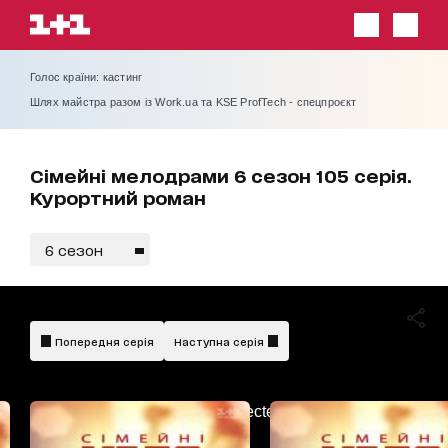
Голос країни: кастинг
Шлях майстра разом із Work.ua та KSE ProfTech - спецпроєкт
Сімейні мелодрами 6 сезон 105 серія.
Курортний роман
6 сезон
Попередня серія
Наступна серія
AdBlockDetected!