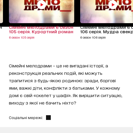
н
Сімейні мелодрами 6 сезон
Сімейні мелодрами 6 
105 серія. Курортний роман
106 серія. Мудра свек
6 сезон 105 серія
6 сезон 106 серія
Сімейні мелодрами – це не вигадані історії, а
реконструкція реальних подій, які можуть
трапитися з будь-якою родиною: зради, боргові
ями, важкі діти, конфлікти з батьками. У кожному
домі є свій «скелет у шафі». Як вирішити ситуацію,
виходу з якої не бачить ніхто?
Соціальні мережі: