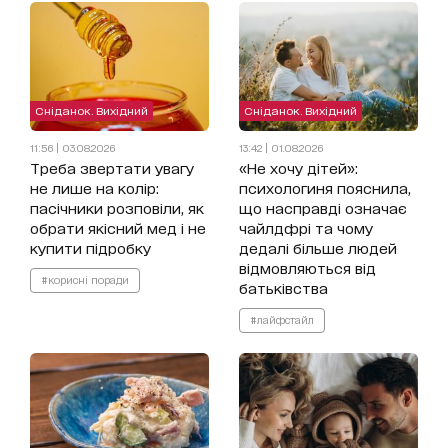
Сніданок. Вихідний
Сніданок. Вихідний
11:56 | 03.08.2026
13:42 | 01.08.2026
Треба звертати увагу
«Не хочу дітей»:
не лише на колір:
психологиня пояснила,
пасічники розповіли, як
що насправді означає
обрати якісний мед і не
чайлдфрі та чому
купити підробку
дедалі більше людей
відмовляються від
#корисні поради
батьківства
#лайфстайл