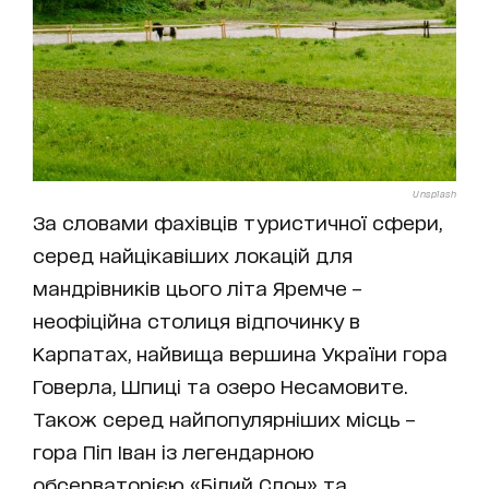
Unsplash
За словами фахівців туристичної сфери,
серед найцікавіших локацій для
мандрівників цього літа Яремче –
неофіційна столиця відпочинку в
Карпатах, найвища вершина України гора
Говерла, Шпиці та озеро Несамовите.
Також серед найпопулярніших місць –
гора Піп Іван із легендарною
обсерваторією «Білий Слон» та