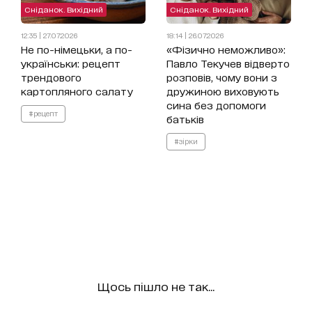
Сніданок. Вихідний
Сніданок. Вихідний
12:35 | 27.07.2026
18:14 | 26.07.2026
Не по-німецьки, а по-
«Фізично неможливо»:
українськи: рецепт
Павло Текучев відверто
трендового
розповів, чому вони з
картопляного салату
дружиною виховують
сина без допомоги
#рецепт
батьків
#зірки
Щось пішло не так...