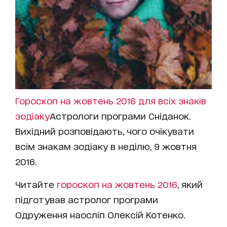
Гороскоп на жовтень 2016 для всіх знаків
зодіаку
Астрологи програми Сніданок.
Вихідний розповідають, чого очікувати
всім знакам зодіаку в неділю, 9 жовтня
2016.
Читайте
гороскоп на жовтень 2016
, який
підготував астролог програми
Одруження наосліп Олексій Котенко.