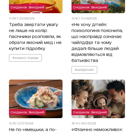
Сніданок. Вихідний
Сніданок. Вихідний
11:56 | 03.08.2026
13:42 | 01.08.2026
Треба звертати увагу
«Не хочу дітей»:
не лише на колір:
психологиня пояснила,
пасічники розповіли, як
що насправді означає
обрати якісний мед і не
чайлдфрі та чому
купити підробку
дедалі більше людей
відмовляються від
#корисні поради
батьківства
#лайфстайл
Сніданок. Вихідний
Сніданок. Вихідний
12:35 | 27.07.2026
18:14 | 26.07.2026
Не по-німецьки, а по-
«Фізично неможливо»: