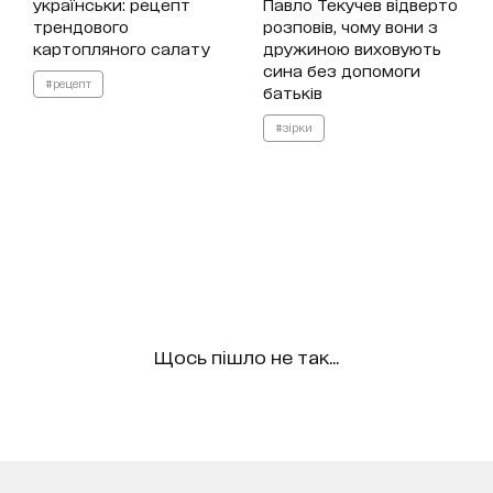
українськи: рецепт
Павло Текучев відверто
трендового
розповів, чому вони з
картопляного салату
дружиною виховують
сина без допомоги
#рецепт
батьків
#зірки
Щось пішло не так...