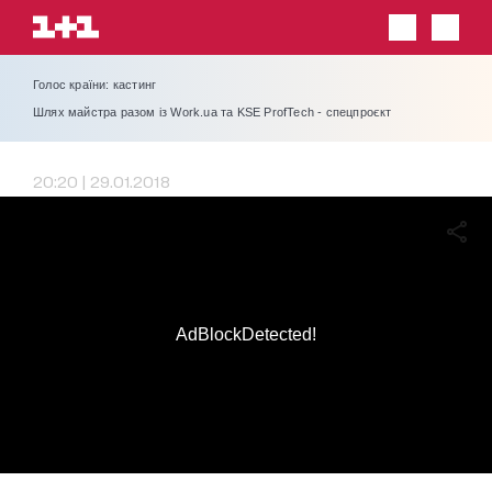
Голос країни: кастинг
Шлях майстра разом із Work.ua та KSE ProfTech - спецпроєкт
20:20 | 29.01.2018
AdBlockDetected!