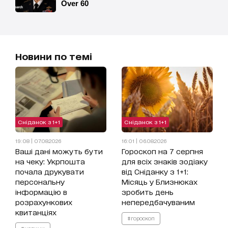
Новини по темі
Сніданок з 1+1
Сніданок з 1+1
19:08 | 07.08.2026
16:01 | 06.08.2026
Ваші дані можуть бути
Гороскоп на 7 серпня
на чеку: Укрпошта
для всіх знаків зодіаку
почала друкувати
від Сніданку з 1+1:
персональну
Місяць у Близнюках
інформацію в
зробить день
розрахункових
непередбачуваним
квитанціях
#гороскоп
#новини