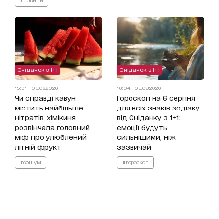
Сніданок з 1+1
Сніданок з 1+1
15:01 | 06.08.2026
16:04 | 05.08.2026
Чи справді кавун
Гороскоп на 6 серпня
містить найбільше
для всіх знаків зодіаку
нітратів: хімікиня
від Сніданку з 1+1:
розвінчала головний
емоції будуть
міф про улюблений
сильнішими, ніж
літній фрукт
зазвичай
#соціум
#гороскоп