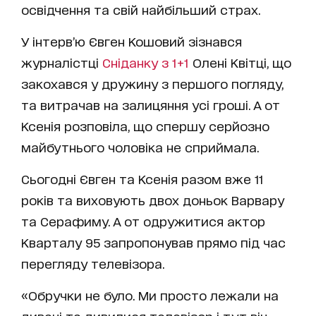
освідчення та свій найбільший страх.
У інтерв’ю Євген Кошовий зізнався
журналістці
Сніданку з 1+1
Олені Квітці, що
закохався у дружину з першого погляду,
та витрачав на залицяння усі гроші. А от
Ксенія розповіла, що спершу серйозно
майбутнього чоловіка не сприймала.
Сьогодні Євген та Ксенія разом вже 11
років та виховують двох доньок Варвару
та Серафиму. А от одружитися актор
Кварталу 95 запропонував прямо під час
перегляду телевізора.
«Обручки не було. Ми просто лежали на