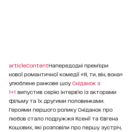
articleContent
Напередодні прем’єри
нової романтичної комедії «Я, ти, він, вона»
улюблене ранкове шоу
Сніданок з
1+1
випустив серію інтерв’ю із акторами
фільму та їх другими половинками.
Героями першого ролику Сніданок про
любов стало подружжя Ксенії та Євгена
Кошових, які розповіли про першу зустріч,