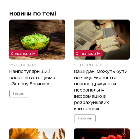
Новини по темі
Сніданок з 1+1
Сніданок з 1+1
13:39 | 08.08.2026
19:08 | 07.08.2026
Найпопулярніший
Ваші дані можуть бути
салат літа: готуємо
на чеку: Укрпошта
«Зелену Богиню»
почала друкувати
персональну
#рецепт
інформацію в
розрахункових
квитанціях
#новини