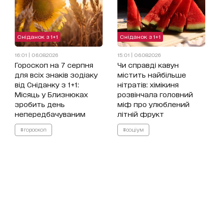
Сніданок з 1+1
Сніданок з 1+1
16:01 | 06.08.2026
15:01 | 06.08.2026
Гороскоп на 7 серпня
Чи справді кавун
для всіх знаків зодіаку
містить найбільше
від Сніданку з 1+1:
нітратів: хімікиня
Місяць у Близнюках
розвінчала головний
зробить день
міф про улюблений
непередбачуваним
літній фрукт
#гороскоп
#соціум