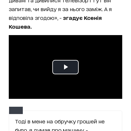
дивані та дивилися телевізор і тут він
запитав, чи вийду я за нього заміж. А я
відповіла згодою», -
згадує Ксенія
Кошева.
Тоді в мене на обручку грошей не
було, я думав про машину, -