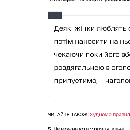
Деякі жінки люблять с
потім наносити на ньо
чекаючи поки його вб
роздягальнею в оголе
припустимо, — наголо
ЧИТАЙТЕ ТАКОЖ:
Худнемо правил
5.
Не можна їсти у роздягальні.