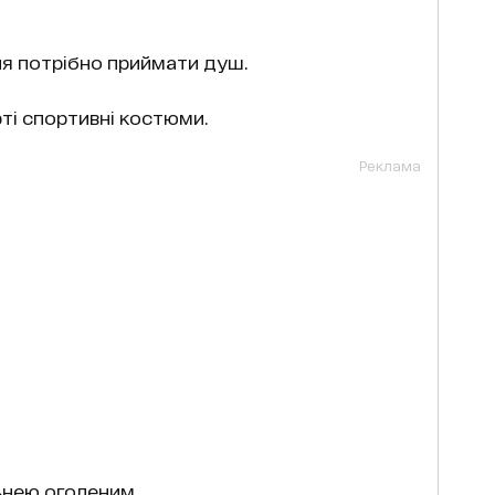
ля потрібно приймати душ.
ті спортивні костюми.
Реклама
ьнею оголеним.