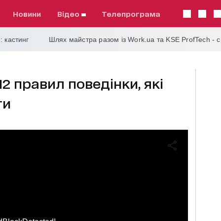
Новини
відео
телепрограма
: кастинг
Шлях майстра разом із Work.ua та KSE ProfTech - 
12 правил поведінки, які
ти