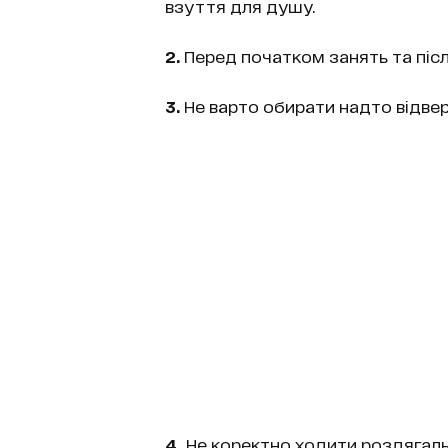
взуття для душу.
2.
Перед початком занять та піс
3.
Не варто обирати надто відвер
4.
Не коректно ходити роздягал