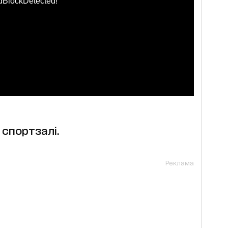
dBlockDetected!
 спортзалі.
Реклама