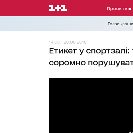
проєкти
Голос країни
14:00 | 20.06.2018
Етикет у спортзалі: 
соромно порушува