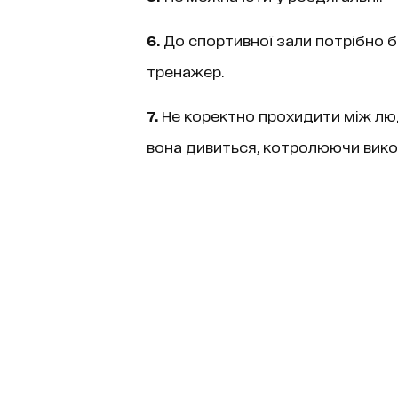
6.
До спортивної зали потрібно 
тренажер.
7.
Не коректно прохидити між люд
вона дивиться, котролюючи вико