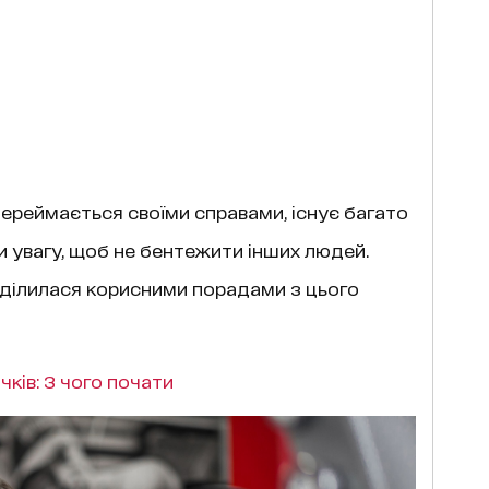
переймається своїми справами, існує багато
ти увагу, щоб не бентежити інших людей.
оділилася корисними порадами з цього
чків: З чого почати