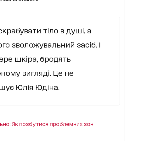
крабувати тіло в душі, а
го зволожувальний засіб. І
ере шкіра, бродять
ному вигляді. Це не
шує Юлія Юдіна.
ьно: Як позбутися проблемних зон