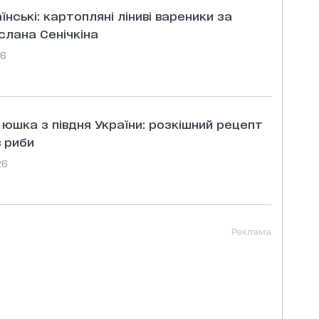
їнські: картопляні ліниві вареники за
лана Сенічкіна
26
юшка з півдня України: розкішний рецепт
в риби
26
Реклама