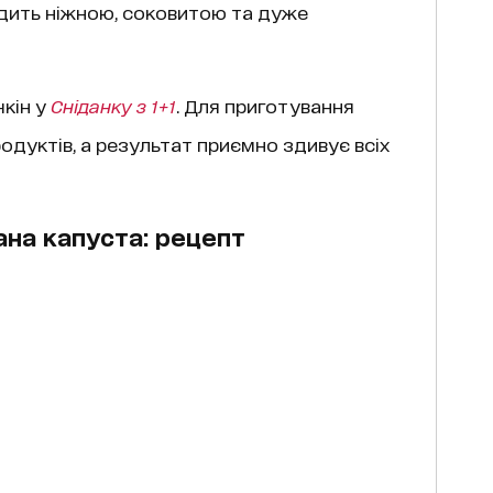
дить ніжною, соковитою та дуже
кін у
Сніданку з 1+1
. Для приготування
дуктів, а результат приємно здивує всіх
на капуста: рецепт