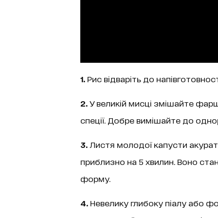
1.
Рис відваріть до напівготовност
2.
У великій мисці змішайте фарш, 
спеції. Добре вимішайте до одно
3.
Листя молодої капусти акуратн
приблизно на 5 хвилин. Воно стан
форму.
4.
Невелику глибоку піалу або ф