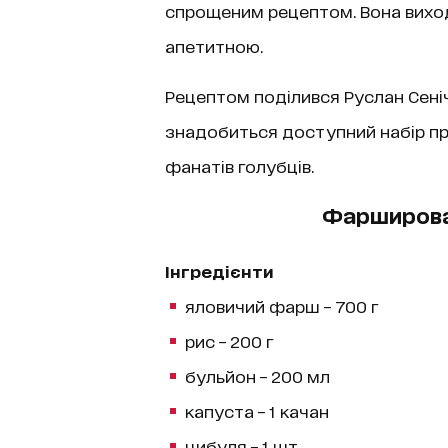
спрощеним рецептом. Вона вихо
апетитною.
Рецептом поділився Руслан Сеніч
знадобиться доступний набір про
фанатів голубців.
Фарширова
Інгредієнти
яловичий фарш – 700 г
рис – 200 г
бульйон – 200 мл
капуста – 1 качан
цибуля – 1 шт.