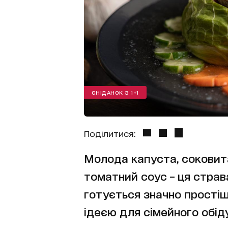
СНІДАНОК З 1+1
Поділитися:
Молода капуста, соковит
томатний соус – ця страв
готується значно простіш
ідеєю для сімейного обіду