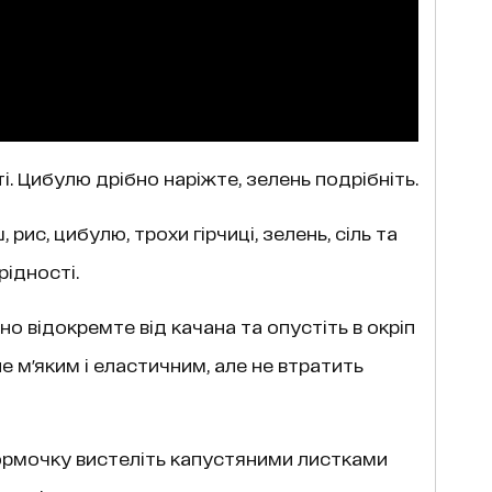
і. Цибулю дрібно наріжте, зелень подрібніть.
рис, цибулю, трохи гірчиці, зелень, сіль та
рідності.
о відокремте від качана та опустіть в окріп
е м'яким і еластичним, але не втратить
ормочку вистеліть капустяними листками