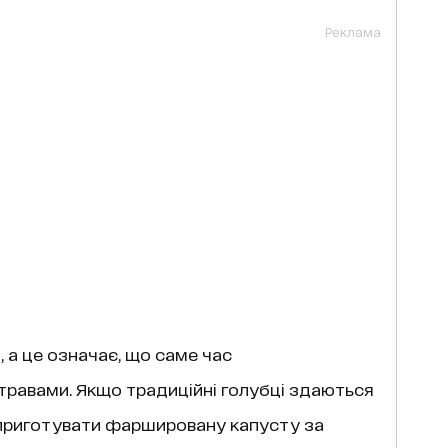
Реклама
, а це означає, що саме час
травами. Якщо традиційні голубці здаються
 приготувати фаршировану капусту за