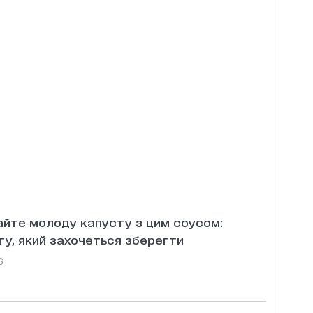
айте молоду капусту з цим соусом:
у, який захочеться зберегти
6