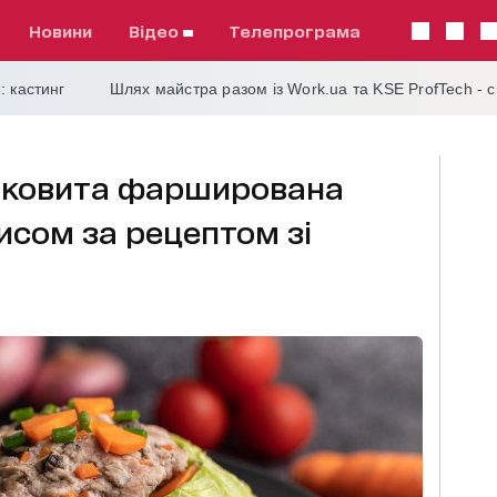
Новини
відео
телепрограма
: кастинг
Шлях майстра разом із Work.ua та KSE ProfTech - 
соковита фарширована
рисом за рецептом зі