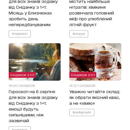
для всіх знаків зодіаку
містить найбільше
від Сніданку з 1+1:
нітратів: хімікиня
Місяць у Близнюках
розвінчала головний
зробить день
міф про улюблений
непередбачуваним
літній фрукт
#гороскоп
#соціум
Сніданок з 1+1
Сніданок з 1+1
16:04 | 05.08.2026
19:10 | 04.08.2026
Гороскоп на 6 серпня
Уважно читайте склад:
для всіх знаків зодіаку
як обрати якісний квас,
від Сніданку з 1+1:
а не «хімію»
емоції будуть
#лайфстайл
сильнішими, ніж
зазвичай
#гороскоп