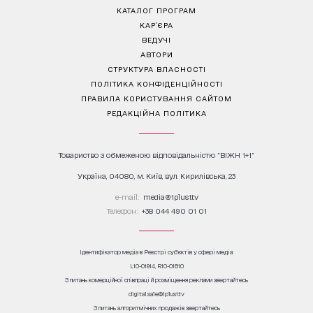
КАТАЛОГ ПРОГРАМ
КАР’ЄРА
ВЕДУЧІ
АВТОРИ
СТРУКТУРА ВЛАСНОСТІ
ПОЛІТИКА КОНФІДЕНЦІЙНОСТІ
ПРАВИЛА КОРИСТУВАННЯ САЙТОМ
РЕДАКЦІЙНА ПОЛІТИКА
Товариство з обмеженою відповідальністю "ВІЖН 1+1"
Україна, 04080, м. Київ, вул. Кирилівська, 23
е-mail:
media@1plus1.tv
Телефон:
+38 044 490 01 01
Ідентифікатор медіа в Реєстрі суб’єктів у сфері медіа:
L10-01914, R10-01810
З питань комерційної співпраці й розміщення реклами звертайтесь
digital.sale@1plus1.tv
З питань алгоритмічних продажів звертайтесь