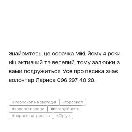
Знайомтесь, це собачка Мікі. Йому 4 роки.
Він активний та веселий, тому залюбки з
вами подружиться. Усе про песика знає
волонтер Лариса 096 297 40 20.
# гороскоп на сьогодні
#гороскоп
#корисні поради
#благодійність
#поради астролога
#Сіріус