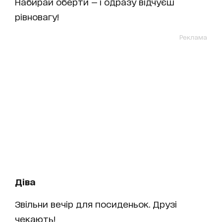
Набирай оберти — і одразу відчуєш
рівновагу!
Реклама
Діва
Звільни вечір для посиденьок. Друзі
чекають!