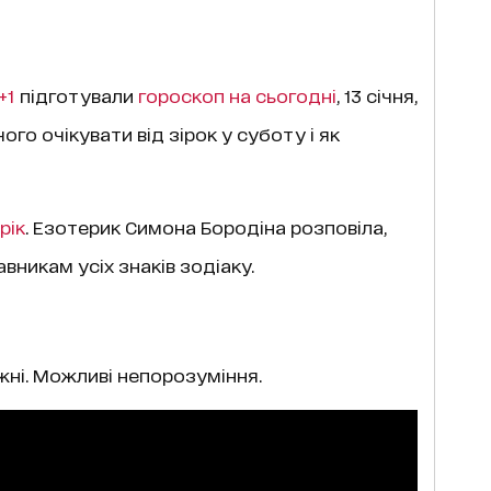
+1
підготували
гороскоп на cьогодні
, 13 січня,
чого очікувати від зірок у суботу і як
рік
. Езотерик Симона Бородіна розповіла,
вникам усіх знаків зодіаку.
жні. Можливі непорозуміння.