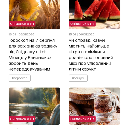
Сніданок з 1+1
Сніданок з 1+1
16:01 | 06.08.2026
15:01 | 06.08.2026
Гороскоп на 7 серпня
Чи справді кавун
для всіх знаків зодіаку
містить найбільше
від Сніданку з 1+1:
нітратів: хімікиня
Місяць у Близнюках
розвінчала головний
зробить день
міф про улюблений
непередбачуваним
літній фрукт
#гороскоп
#соціум
Сніданок з 1+1
Сніданок з 1+1