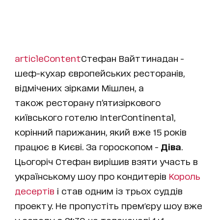
articleContent
Стефан Вайттинадан -
шеф-кухар європейських ресторанів,
відмічених зірками Мішлен, а
також ресторану п’ятизіркового
київського готелю InterContinental,
корінний парижанин, який вже 15 років
працює в Києві. За гороскопом -
Діва
.
Цьогоріч Стефан вирішив взяти участь в
українському шоу про кондитерів
Король
десертів
і став одним із трьох суддів
проекту. Не пропустіть прем'єру шоу вже
у середу о 21:30 на телеканалі 1+1.