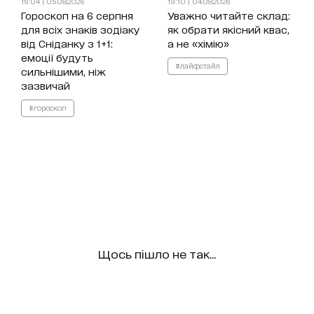
16:04 | 05.08.2026
19:10 | 04.08.2026
Гороскоп на 6 серпня
Уважно читайте склад:
для всіх знаків зодіаку
як обрати якісний квас,
від Сніданку з 1+1:
а не «хімію»
емоції будуть
#лайфстайл
сильнішими, ніж
зазвичай
#гороскоп
Щось пішло не так...