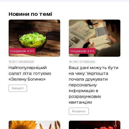
Новини по темі
Сніданок з 1+1
Сніданок з 1+1
13:39 | 08.08.2026
19:08 | 07.08.2026
Найпопулярніший
Ваші дані можуть бути
салат літа: готуємо
на чеку: Укрпошта
«Зелену Богиню»
почала друкувати
персональну
#рецепт
інформацію в
розрахункових
квитанціях
#новини