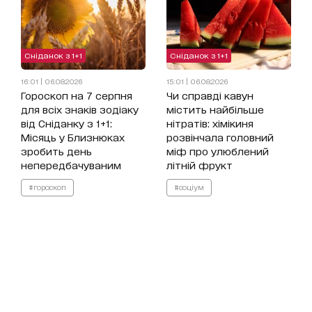
Сніданок з 1+1
Сніданок з 1+1
16:01 | 06.08.2026
15:01 | 06.08.2026
Гороскоп на 7 серпня
Чи справді кавун
для всіх знаків зодіаку
містить найбільше
від Сніданку з 1+1:
нітратів: хімікиня
Місяць у Близнюках
розвінчала головний
зробить день
міф про улюблений
непередбачуваним
літній фрукт
#гороскоп
#соціум