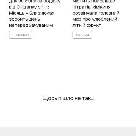
для всіх знаків зодіаку
містить найбільше
від Сніданку з 1+1:
нітратів: хімікиня
Місяць у Близнюках
розвінчала головний
зробить день
міф про улюблений
непередбачуваним
літній фрукт
#гороскоп
#соціум
Щось пішло не так...