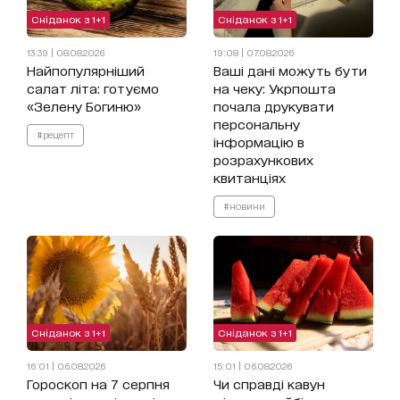
Сніданок з 1+1
Сніданок з 1+1
13:39 | 08.08.2026
19:08 | 07.08.2026
Найпопулярніший
Ваші дані можуть бути
салат літа: готуємо
на чеку: Укрпошта
«Зелену Богиню»
почала друкувати
персональну
#рецепт
інформацію в
розрахункових
квитанціях
#новини
Сніданок з 1+1
Сніданок з 1+1
16:01 | 06.08.2026
15:01 | 06.08.2026
Гороскоп на 7 серпня
Чи справді кавун