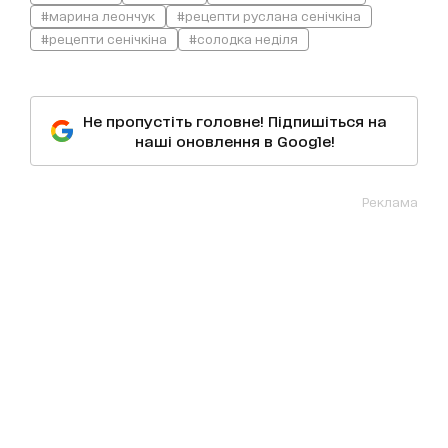
#марина леончук
#рецепти руслана сенічкіна
#рецепти сенічкіна
#солодка неділя
Не пропустіть головне! Підпишіться на
наші оновлення в Google!
Реклама