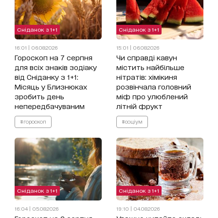
Сніданок з 1+1
Сніданок з 1+1
16:01 | 06.08.2026
15:01 | 06.08.2026
Гороскоп на 7 серпня
Чи справді кавун
для всіх знаків зодіаку
містить найбільше
від Сніданку з 1+1:
нітратів: хімікиня
Місяць у Близнюках
розвінчала головний
зробить день
міф про улюблений
непередбачуваним
літній фрукт
#гороскоп
#соціум
Сніданок з 1+1
Сніданок з 1+1
16:04 | 05.08.2026
19:10 | 04.08.2026