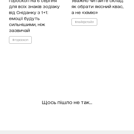
Гороскоп на 6 серпня
Уважно читайте склад:
для всіх знаків зодіаку
як обрати якісний квас,
від Сніданку з 1+1:
а не «хімію»
емоції будуть
#лайфстайл
сильнішими, ніж
зазвичай
#гороскоп
Щось пішло не так...