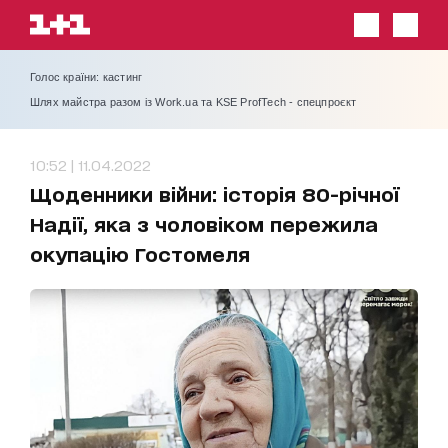
Голос країни: кастинг
Шлях майстра разом із Work.ua та KSE ProfTech - спецпроєкт
10:52 | 11.04.2022
Щоденники війни: історія 80-річної
Надії, яка з чоловіком пережила
окупацію Гостомеля