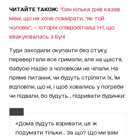
ЧИТАЙТЕ ТАКОЖ:
"Син кілька днів казав
мені, що не хоче помирати, "як той
чоловік", — історія співробітниці 1+1, що
евакуювалась з Бучі
Туди заходили окупанти без стуку,
перевертали все гримали, але на щастя,
бабусю Надію з чоловіком не чіпали. На
пряме питання, чи будуть стріляти їх, їм
відповіли, що ні, і щоб ховались у погреби
чи підвали, бо будуть… підривати будинки:
«Дома будуть взривати, це ж
подумати тільки… За що? Що ми вам