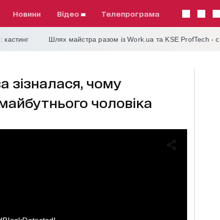
Новини
відео
телепрограма
: кастинг
Шлях майстра разом із Work.ua та KSE ProfTech - 
а зізналася, чому
 майбутнього чоловіка