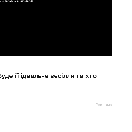
dBlockDetected!
буде її ідеальне весілля та хто
Реклама