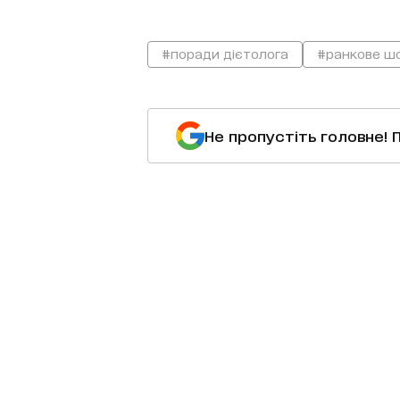
#поради дієтолога
#ранкове ш
Не пропустіть головне! 