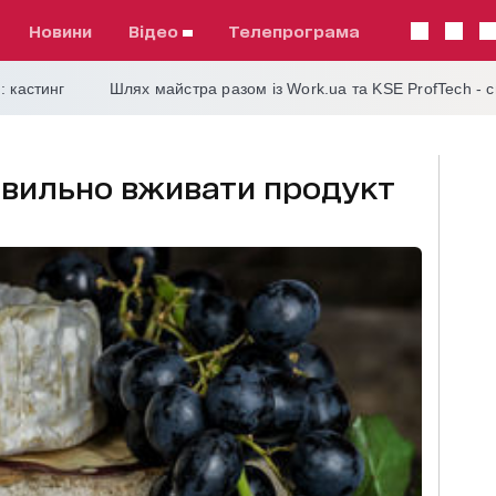
Новини
відео
телепрограма
: кастинг
Шлях майстра разом із Work.ua та KSE ProfTech - 
авильно вживати продукт