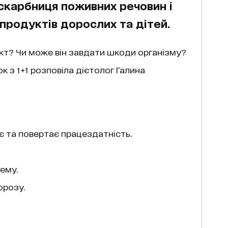
скарбниця поживних речовин і
продуктів дорослих та дітей.
кт? Чи може він завдати шкоди організму?
ок з 1+1 розповіла дієтолог Галина
 та повертає працездатність.
ему.
розу.