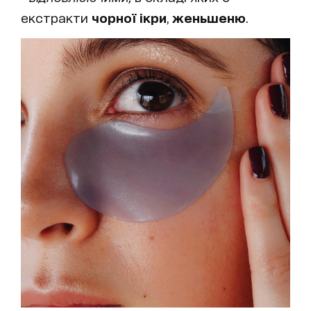
екстракти
чорної ікри
,
женьшеню
.