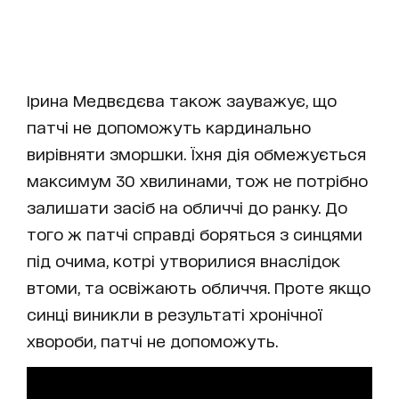
Ірина Медвєдєва також зауважує, що
патчі не допоможуть кардинально
вирівняти зморшки. Їхня дія обмежується
максимум 30 хвилинами, тож не потрібно
залишати засіб на обличчі до ранку. До
того ж патчі справді боряться з синцями
під очима, котрі утворилися внаслідок
втоми, та освіжають обличчя. Проте якщо
синці виникли в результаті хронічної
хвороби, патчі не допоможуть.