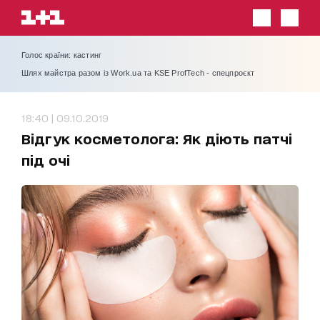
Голос країни: кастинг
Шлях майстра разом із Work.ua та KSE ProfTech - спецпроєкт
18:40 | 09.10.2019
Відгук косметолога: Як діють патчі
під очі