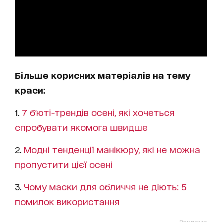
Більше корисних матеріалів на тему
краси:
1.
7 б'юті-трендів осені, які хочеться
спробувати якомога швидше
2.
Модні тенденції манікюру, які не можна
пропустити цієї осені
3.
Чому маски для обличчя не діють: 5
помилок використання
Реклама