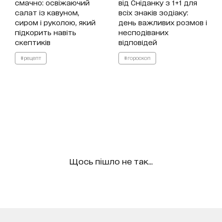
смачно: освіжаючий
від Сніданку з 1+1 для
салат із кавуном,
всіх знаків зодіаку:
сиром і руколою, який
день важливих розмов і
підкорить навіть
несподіваних
скептиків
відповідей
#рецепт
#гороскоп
Щось пішло не так...