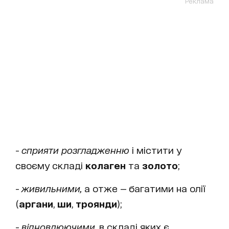
Реклама
-
сприяти розгладженню
і містити у
своєму складі
колаген
та
золото
;
-
живильними,
а отже — багатими на олії
(
аргани
,
ши
,
троянди
);
-
відновлюючими,
в складі яких є