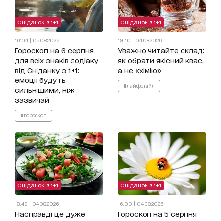
Сніданок з 1+1
Сніданок з 1+1
16:04 | 05.08.2026
19:10 | 04.08.2026
Гороскоп на 6 серпня
Уважно читайте склад:
для всіх знаків зодіаку
як обрати якісний квас,
від Сніданку з 1+1:
а не «хімію»
емоції будуть
#лайфстайл
сильнішими, ніж
зазвичай
#гороскоп
Сніданок з 1+1
Сніданок з 1+1
18:49 | 04.08.2026
16:00 | 04.08.2026
Насправді це дуже
Гороскоп на 5 серпня