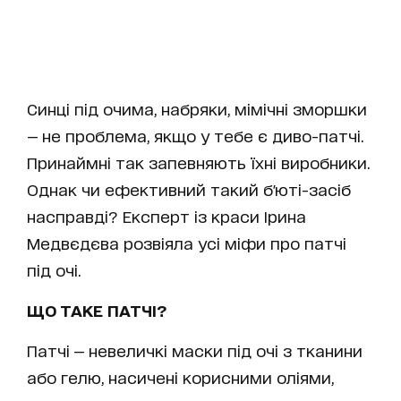
Синці під очима, набряки, мімічні зморшки
— не проблема, якщо у тебе є диво-патчі.
Принаймні так запевняють їхні виробники.
Однак чи ефективний такий б'юті-засіб
насправді? Експерт із краси Ірина
Медвєдєва розвіяла усі міфи про патчі
під очі.
ЩО ТАКЕ ПАТЧІ?
Патчі — невеличкі маски під очі з тканини
або гелю, насичені корисними оліями,