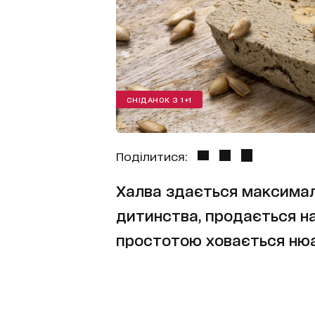
СНІДАНОК З 1+1
Поділитися:
Халва здається максимал
дитинства, продається на
простотою ховається нюа