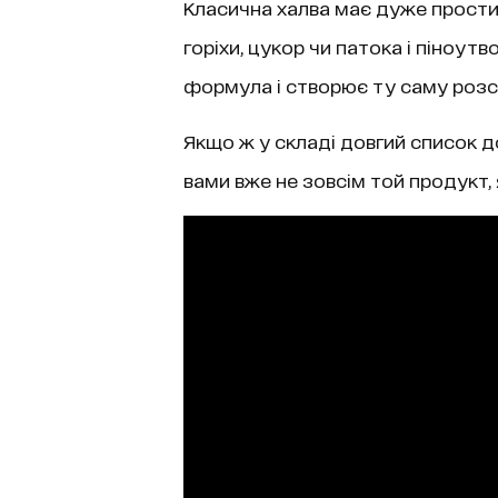
Класична халва має дуже простий
горіхи, цукор чи патока і піноу
формула і створює ту саму розс
Якщо ж у складі довгий список до
вами вже не зовсім той продукт,