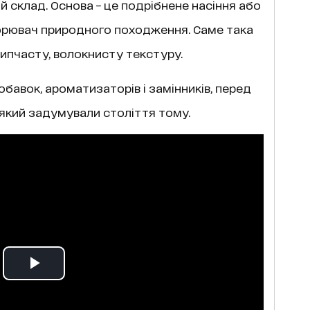
 склад. Основа – це подрібнене насіння або
творювач природного походження. Саме така
ипчасту, волокнисту текстуру.
бавок, ароматизаторів і замінників, перед
 який задумували століття тому.