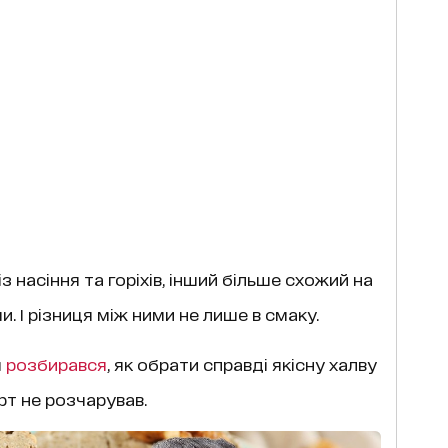
 насіння та горіхів, інший більше схожий на
 І різниця між ними не лише в смаку.
ч
розбирався
, як обрати справді якісну халву
рт не розчарував.