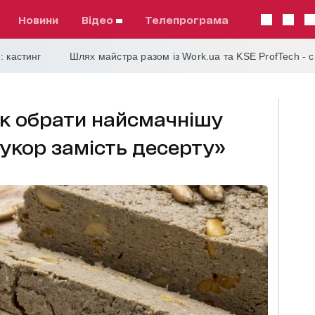
Новини
відео
телепрограма
: кастинг
Шлях майстра разом із Work.ua та KSE ProfTech - 
 як обрати найсмачнішу
цукор замість десерту»