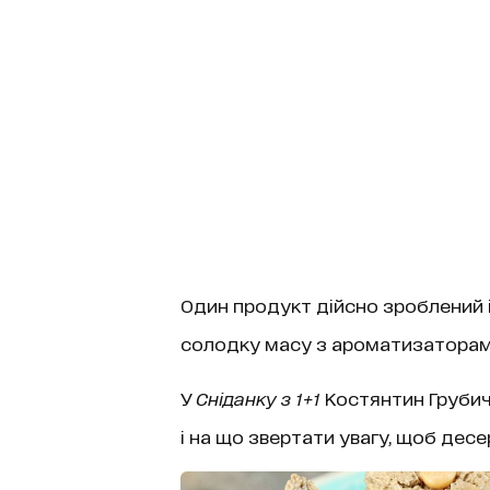
Один продукт дійсно зроблений із
солодку масу з ароматизаторами.
У
Сніданку з 1+1
Костянтин Груби
і на що звертати увагу, щоб десе