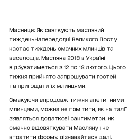
Масниця: Як святкують масляний
тиждень
Напередодні Великого Посту
настає тиждень смачних млинців та
веселощів.
Масляна 2018 в Україні
відбуватиметься з 12 по 18 лютого. Цього
тижня прийнято запрошувати гостей
та пригощати їх млинцями.
Смакуючи впродовж тижня апетитними
млинцями, можна не помітити, як на талії
з'являться додаткові сантиметри. Як
смачно відсвяткувати Масляну і не
втратити форму, дізнавайтеся далі.