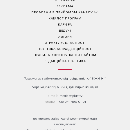
РЕКЛАМА
ПРОБЛЕМИ З ПРИЙОМОМ КАНАЛУ 1+1
КАТАЛОГ ПРОГРАМ
КАР’ЄРА
ВЕДУЧІ
АВТОРИ
СТРУКТУРА ВЛАСНОСТІ
ПОЛІТИКА КОНФІДЕНЦІЙНОСТІ
ПРАВИЛА КОРИСТУВАННЯ САЙТОМ
РЕДАКЦІЙНА ПОЛІТИКА
Товариство з обмеженою відповідальністю "ВІЖН 1+1"
Україна, 04080, м. Київ, вул. Кирилівська, 23
е-mail:
media@1plus1.tv
Телефон:
+38 044 490 01 01
Ідентифікатор медіа в Реєстрі суб’єктів у сфері медіа:
L10-01914, R10-01810