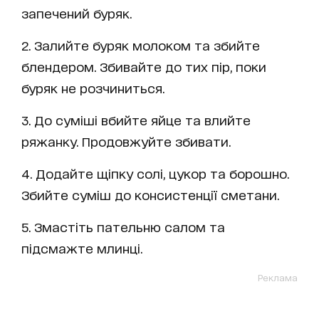
запечений буряк.
2. Залийте буряк молоком та збийте
блендером. Збивайте до тих пір, поки
буряк не розчиниться.
3. До суміші вбийте яйце та влийте
ряжанку. Продовжуйте збивати.
4. Додайте щіпку солі, цукор та борошно.
Збийте суміш до консистенції сметани.
5. Змастіть пательню салом та
підсмажте млинці.
Реклама