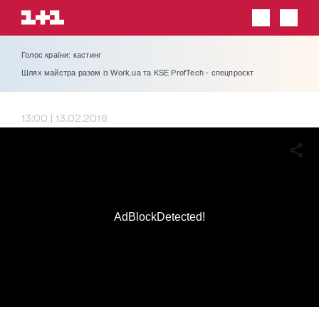
Голос країни: кастинг
Шлях майстра разом із Work.ua та KSE ProfTech - спецпроєкт
13:00 | 13.02.2018
AdBlockDetected!