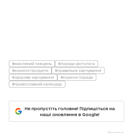
#масляний тиждень
#поради дієтолога
#корисні продукти
#правильне харчування
#здорове харчування
#корисні поради
#православний календар
Не пропустіть головне! Підпишіться на
наші оновлення в Google!
Реклама