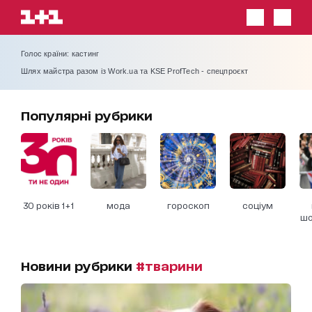
Голос країни: кастинг
Шлях майстра разом із Work.ua та KSE ProfTech - спецпроєкт
Популярні рубрики
30 років 1+1
мода
гороскоп
соціум
шо
Новини рубрики
#тварини