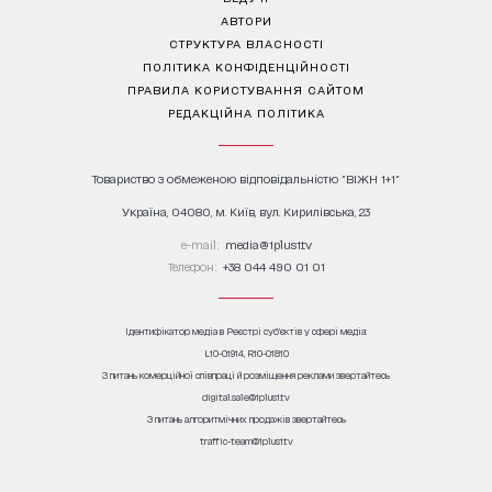
АВТОРИ
СТРУКТУРА ВЛАСНОСТІ
ПОЛІТИКА КОНФІДЕНЦІЙНОСТІ
ПРАВИЛА КОРИСТУВАННЯ САЙТОМ
РЕДАКЦІЙНА ПОЛІТИКА
Товариство з обмеженою відповідальністю "ВІЖН 1+1"
Україна, 04080, м. Київ, вул. Кирилівська, 23
е-mail:
media@1plus1.tv
Телефон:
+38 044 490 01 01
Ідентифікатор медіа в Реєстрі суб’єктів у сфері медіа:
L10-01914, R10-01810
З питань комерційної співпраці й розміщення реклами звертайтесь
digital.sale@1plus1.tv
З питань алгоритмічних продажів звертайтесь
traffic-team@1plus1.tv