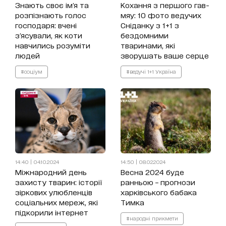
Знають своє ім'я та
Кохання з першого гав-
розпізнають голос
мяу: 10 фото ведучих
господаря: вчені
Сніданку з 1+1 з
з'ясували, як коти
бездомними
навчились розуміти
тваринами, які
людей
зворушать ваше серце
#соціум
#ведучі 1+1 Україна
14:40 | 04.10.2024
14:50 | 08.02.2024
Міжнародний день
Весна 2024 буде
захисту тварин: історії
ранньою – прогнози
зіркових улюбленців
харківського бабака
соціальних мереж, які
Тимка
підкорили інтернет
#народні прикмети