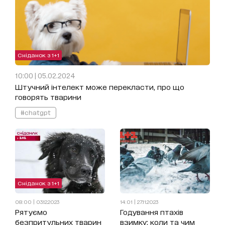
Сніданок з 1+1
10:00 | 05.02.2024
Штучний інтелект може перекласти, про що
говорять тварини
#chatgpt
Сніданок з 1+1
08:00 | 03.12.2023
14:01 | 27.11.2023
Рятуємо
Годування птахів
безпритульних тварин
взимку: коли та чим