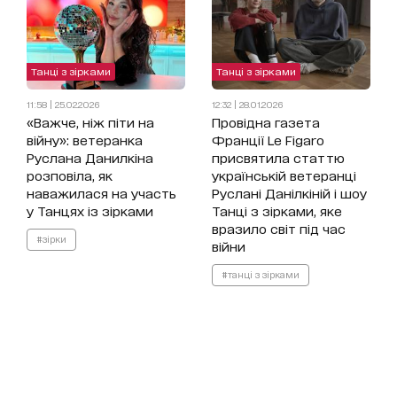
Танці з зірками
Танці з зірками
11:58 | 25.02.2026
12:32 | 28.01.2026
«Важче, ніж піти на
Провідна газета
війну»: ветеранка
Франції Le Figaro
Руслана Данилкіна
присвятила статтю
розповіла, як
українській ветеранці
наважилася на участь
Руслані Данілкіній і шоу
у Танцях із зірками
Танці з зірками, яке
вразило світ під час
#зірки
війни
#танці з зірками