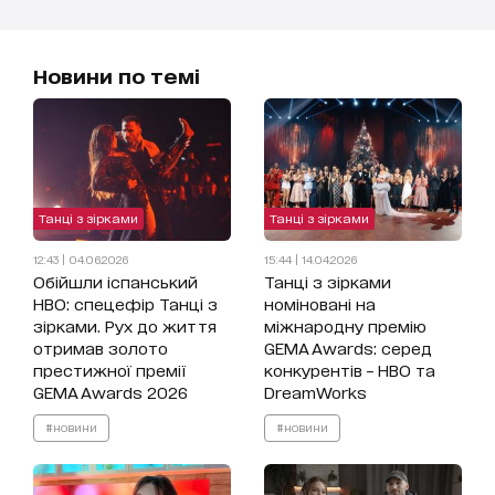
Новини по темі
Танці з зірками
Танці з зірками
12:43 | 04.06.2026
15:44 | 14.04.2026
Обійшли іспанський
Танці з зірками
HBO: спецефір Танці з
номіновані на
зірками. Рух до життя
міжнародну премію
отримав золото
GEMA Awards: серед
престижної премії
конкурентів – HBO та
GEMA Awards 2026
DreamWorks
#новини
#новини