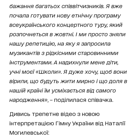
бажання багатьох співвітчизників. Я вже
почала готувати нову етнічну програму
всеукраїнського концертного туру, який
розпочнеться в жовтні. І ми просто зняли
нашу репетицію, на яку я запросила
музикантів з рідкісними старовинними
інструментами. А надихнули мене діти,
учні моєї «Школи». Я дуже хочу, щоб вони
вірили, що будуть жити мирно і що доля в
нашій країні їм усміхається від самого
народження»
, – поділилася співачка.
Дивись трепетне відео з новою
інтерпретацією Гімну України від Наталії
Могилевської: