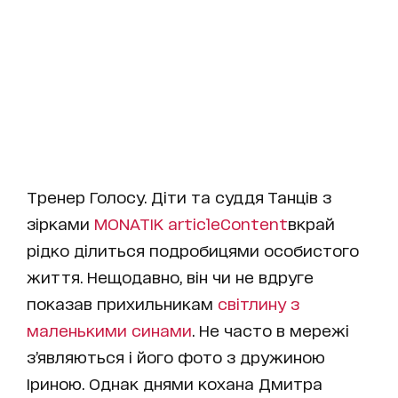
Тренер Голосу. Діти та суддя Танців з
зірками
MONATIK
articleContent
вкрай
рідко ділиться подробицями особистого
життя. Нещодавно, він чи не вдруге
показав прихильникам
світлину з
маленькими синами
. Не часто в мережі
з’являються і його фото з дружиною
Іриною. Однак днями кохана Дмитра