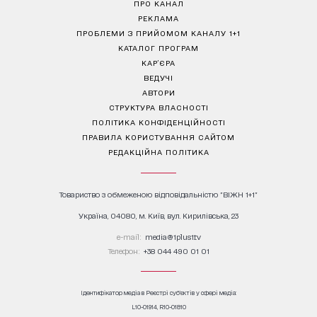
ПРО КАНАЛ
РЕКЛАМА
ПРОБЛЕМИ З ПРИЙОМОМ КАНАЛУ 1+1
КАТАЛОГ ПРОГРАМ
КАР’ЄРА
ВЕДУЧІ
АВТОРИ
СТРУКТУРА ВЛАСНОСТІ
ПОЛІТИКА КОНФІДЕНЦІЙНОСТІ
ПРАВИЛА КОРИСТУВАННЯ САЙТОМ
РЕДАКЦІЙНА ПОЛІТИКА
Товариство з обмеженою відповідальністю "ВІЖН 1+1"
Україна, 04080, м. Київ, вул. Кирилівська, 23
е-mail:
media@1plus1.tv
Телефон:
+38 044 490 01 01
Ідентифікатор медіа в Реєстрі суб’єктів у сфері медіа:
L10-01914, R10-01810