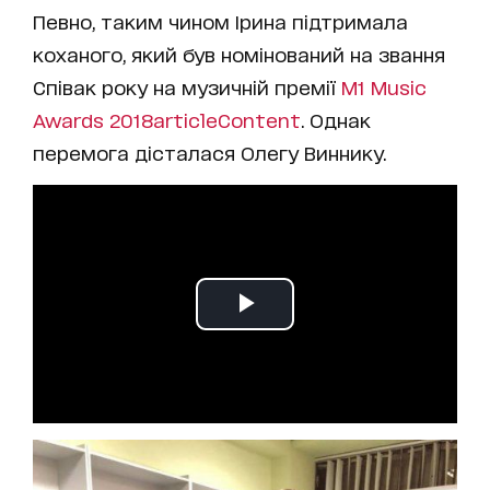
Певно, таким чином Ірина підтримала
коханого, який був номінований на звання
Співак року на музичній премії
M1 Music
Awards 2018
articleContent
. Однак
перемога дісталася Олегу Виннику.