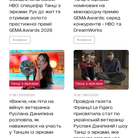
HBO: спецефір Танці з
номіновані на
зірками. Рух до життя
міжнародну премію
отримав золото
GEMA Awards: серед
престижної премії
конкурентів – HBO та
GEMA Awards 2026
DreamWorks
#новини
#новини
Танці з зірками
Танці з зірками
11:58 | 25.02.2026
12:32 | 28.01.2026
«Важче, ніж піти на
Провідна газета
війну»: ветеранка
Франції Le Figaro
Руслана Данилкіна
присвятила статтю
розповіла, як
українській ветеранці
наважилася на участь
Руслані Данілкіній і шоу
у Танцях із зірками
Танці з зірками, яке
вразило світ під час