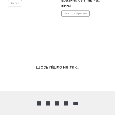
#зірки
війни
#танці з зірками
Щось пішло не так...