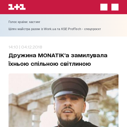
Голос країни: кастинг
Шлях майстра разом із Work.ua та KSE ProfTech - спецпроєкт
14:10 | 04.12.2018
Дружина MONATIK'a замилувала
їхньою спільною світлиною