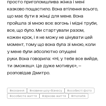
просто приголомшлива жінка і мені
казково пощастило. Вона втілення всього,
що має бути в жінці для мене. Вона
пройшла зі мною все: вогонь і мідні труби,
все, що було. Ми стартували разом,
кожен крок, і я не можу не цінувати цей
момент, тому що вона була зі мною, коли
у мене були абсолютно опущені
руки. Вона говорила: «Ні, у тебе все вийде,
ти зможеш». Це дуже мотивує», —
розповідав Дмитро.
#кохання
#новини шоу-бізнесу
#особисті фото
#особисте життя
#зіркове життя
#monatik