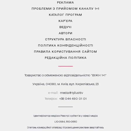
РЕКЛАМА
ПРОБЛЕМИ З ПРИЙОМОМ КАНАЛУ 1+1
КАТАЛОГ ПРОГРАМ
КАР’ЄРА
ВЕДУЧІ
АВТОРИ
СТРУКТУРА ВЛАСНОСТІ
ПОЛІТИКА КОНФІДЕНЦІЙНОСТІ
ПРАВИЛА КОРИСТУВАННЯ САЙТОМ
РЕДАКЦІЙНА ПОЛІТИКА
Товариство з обмеженою відповідальністю "ВІЖН 1+1"
Україна, 04080, м. Київ, вул. Кирилівська, 23
е-mail:
media@1plus1.tv
Телефон:
+38 044 490 01 01
Ідентифікатор медіа в Реєстрі суб’єктів у сфері медіа:
L10-01914, R10-01810
З питань комерційної співпраці й розміщення реклами звертайтесь