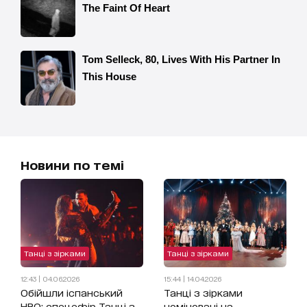
Новини по темі
Танці з зірками
Танці з зірками
12:43 | 04.06.2026
15:44 | 14.04.2026
Обійшли іспанський
Танці з зірками
HBO: спецефір Танці з
номіновані на