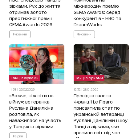
зірками. Рух до життя
міжнародну премію
отримав золото
GEMA Awards: серед
престижної премії
конкурентів – HBO та
GEMA Awards 2026
DreamWorks
#новини
#новини
Танці з зірками
Танці з зірками
11:58 | 25.02.2026
12:32 | 28.01.2026
«Важче, ніж піти на
Провідна газета
війну»: ветеранка
Франції Le Figaro
Руслана Данилкіна
присвятила статтю
розповіла, як
українській ветеранці
наважилася на участь
Руслані Данілкіній і шоу
у Танцях із зірками
Танці з зірками, яке
вразило світ під час
#зірки