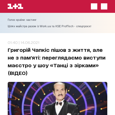
Голос країни: кастинг
Шлях майстра разом із Work.ua та KSE ProfTech - спецпроєкт
01:40 | 14.06.2021
Григорій Чапкіс пішов з життя, але
не з пам'яті: переглядаємо виступи
маєстро у шоу «Танці з зірками»
(ВІДЕО)