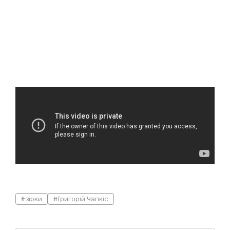
#зірки
#Григорій Чапкіс