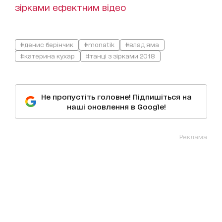
зірками ефектним відео
#денис берінчик
#monatik
#влад яма
#катерина кухар
#танці з зірками 2018
Не пропустіть головне! Підпишіться на
наші оновлення в Google!
Реклама