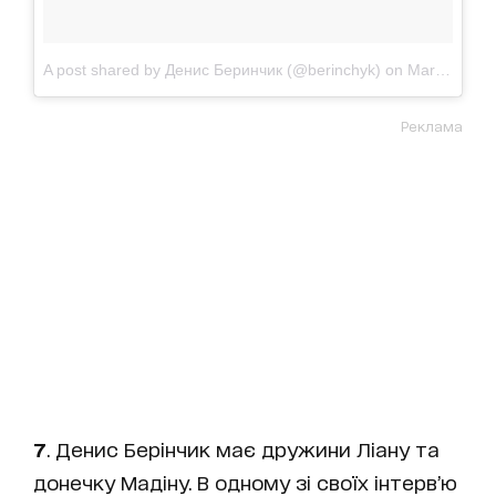
A post shared by Денис Беринчик (@berinchyk)
on
Mar 29, 2018 at 1:00am PDT
Реклама
7
. Денис Берінчик має дружини Ліану та
донечку Мадіну. В одному зі своїх інтерв’ю