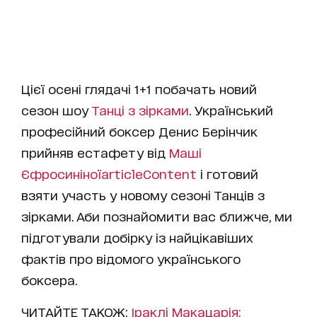
Цієї осені глядачі 1+1 побачать новий
сезон шоу
Танці з зірками
. Український
професійний боксер Денис Берінчик
прийняв естафету від
Маші
Єфросиніної
articleContent
і готовий
взяти участь у новому сезоні Танців з
зірками. Аби познайомити вас ближче, ми
підготували добірку із найцікавіших
фактів про відомого українського
боксера.
ЧИТАЙТЕ ТАКОЖ:
Іраклі Макацарія: