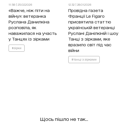
11:58 | 25.02.2026
12:32 | 28.01.2026
«Важче, ніж піти на
Провідна газета
війну»: ветеранка
Франції Le Figaro
Руслана Данилкіна
присвятила статтю
розповіла, як
українській ветеранці
наважилася на участь
Руслані Данілкіній і шоу
у Танцях із зірками
Танці з зірками, яке
вразило світ під час
#зірки
війни
#танці з зірками
Щось пішло не так...