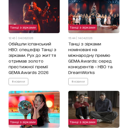
Танці з зірками
Танці з зірками
12:43 | 04.06.2026
15:44 | 14.04.2026
Обійшли іспанський
Танці з зірками
HBO: спецефір Танці з
номіновані на
зірками. Рух до життя
міжнародну премію
отримав золото
GEMA Awards: серед
престижної премії
конкурентів – HBO та
GEMA Awards 2026
DreamWorks
#новини
#новини
Танці з зірками
Танці з зірками