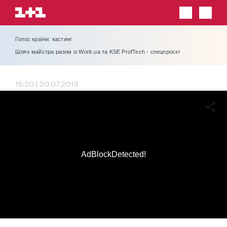
Голос країни: кастинг
Шлях майстра разом із Work.ua та KSE ProfTech - спецпроєкт
15:20 | 20.07.2018
AdBlockDetected!