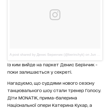
A post shared by Денис Беринчик (@berinchyk)
on
Jun 28, 2017 at 11:11pm PDT
Із ким вийде на паркет Денис Берінчик -
поки залишається у секреті.
Нагадуємо, що суддями нового сезону
танцювального шоу стали тренер Голосу.
Діти MONATIK, прима-балерина
Національної опери Катерина Кухар, а