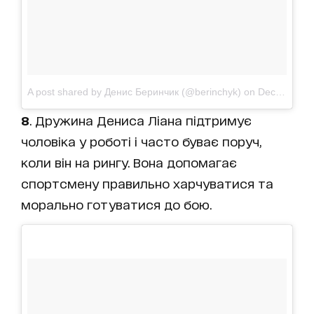
A post shared by Денис Беринчик (@berinchyk)
on
Dec 13, 2017 at 12:50pm PST
8
. Дружина Дениса Ліана підтримує
чоловіка у роботі і часто буває поруч,
коли він на рингу. Вона допомагає
спортсмену правильно харчуватися та
морально готуватися до бою.