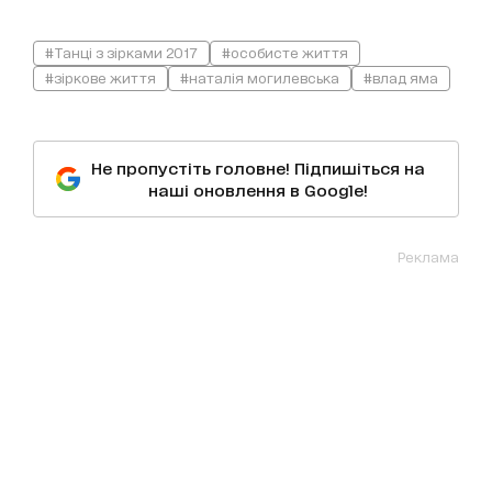
#Танці з зірками 2017
#особисте життя
#зіркове життя
#наталія могилевська
#влад яма
Не пропустіть головне! Підпишіться на
наші оновлення в Google!
Реклама