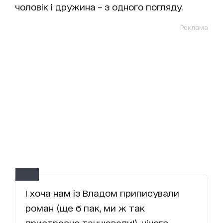
чоловік і дружина – з одного погляду.
Реклама
І хоча нам із Владом приписували
роман (ще б пак, ми ж так
пристрасно танцювали!), нічого