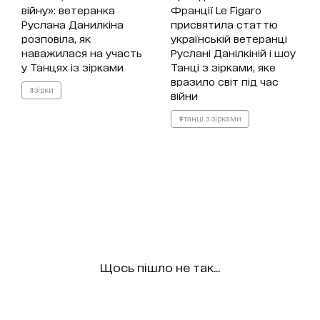
війну»: ветеранка
Франції Le Figaro
Руслана Данилкіна
присвятила статтю
розповіла, як
українській ветеранці
наважилася на участь
Руслані Данілкіній і шоу
у Танцях із зірками
Танці з зірками, яке
вразило світ під час
#зірки
війни
#танці з зірками
Щось пішло не так...