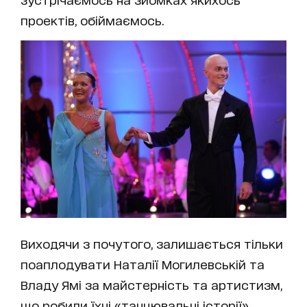
проектів, обіймаємось.
Виходячи з почутого, залишається тільки
поаплодувати Наталії Могилевській та
Владу Ямі за майстерність та артистизм,
що робили їхні «танцювальні історії»