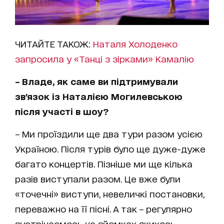
ЧИТАЙТЕ ТАКОЖ:
Наталя Холоденко
запросила у «Танці з зірками» Камалію
– Владе, як саме ви підтримували
зв'язок із Наталією Могилевською
після участі в шоу?
– Ми проїздили ще два тури разом усією
Україною. Після турів було ще дуже-дуже
багато концертів. Пізніше ми ще кілька
разів виступали разом. Це вже були
«точечні» виступи, невеличкі постановки,
переважно на її пісні. А так – регулярно
зустрічаємось на зйомках якихось