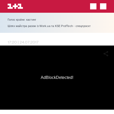
Голос країни: кастинг
Шлях майстра разом із Work.ua та KSE ProfTech - спецпроєкт
17:20 | 24.07.2017
AdBlockDetected!