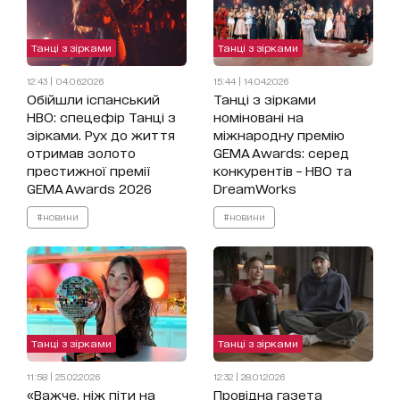
Танці з зірками
Танці з зірками
12:43 | 04.06.2026
15:44 | 14.04.2026
Обійшли іспанський
Танці з зірками
HBO: спецефір Танці з
номіновані на
зірками. Рух до життя
міжнародну премію
отримав золото
GEMA Awards: серед
престижної премії
конкурентів – HBO та
GEMA Awards 2026
DreamWorks
#новини
#новини
Танці з зірками
Танці з зірками
11:58 | 25.02.2026
12:32 | 28.01.2026
«Важче, ніж піти на
Провідна газета