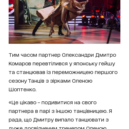
Тим часом партнер Олександри Дмитро
Комаров перевтілився у японську гейшу
та станцював із переможницею першого
сезону Танців з зірками Оленою
Шоптенко.
«Це цікаво – подивитися на свого
партнера в парі з іншою танцівницею. Я
рада, що Дмитру випало танцювати з
дуже досвідченим тренером Оленою