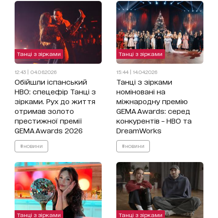
Танці з зірками
Танці з зірками
12:43 | 04.06.2026
15:44 | 14.04.2026
Обійшли іспанський
Танці з зірками
HBO: спецефір Танці з
номіновані на
зірками. Рух до життя
міжнародну премію
отримав золото
GEMA Awards: серед
престижної премії
конкурентів – HBO та
GEMA Awards 2026
DreamWorks
#новини
#новини
Танці з зірками
Танці з зірками