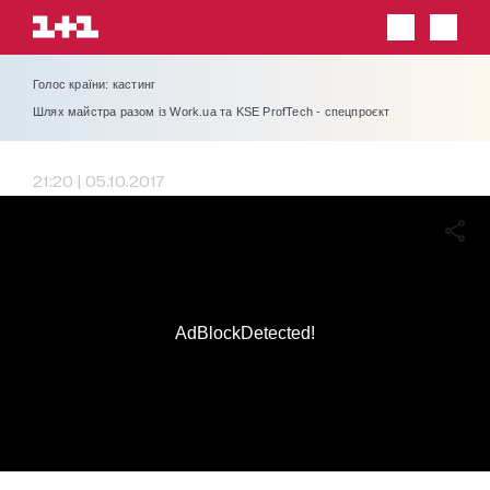
Голос країни: кастинг
Шлях майстра разом із Work.ua та KSE ProfTech - спецпроєкт
21:20 | 05.10.2017
AdBlockDetected!