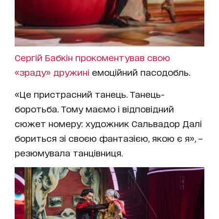
Сергій Бабкін прокоментував свою
«зраду» дружині
емоційний пасодобль.
«Це пристрасний танець. Танець-
боротьба. Тому маємо і відповідний
сюжет номеру: художник Сальвадор Далі
бориться зі своєю фантазією, якою є я», –
резюмувала танцівниця.