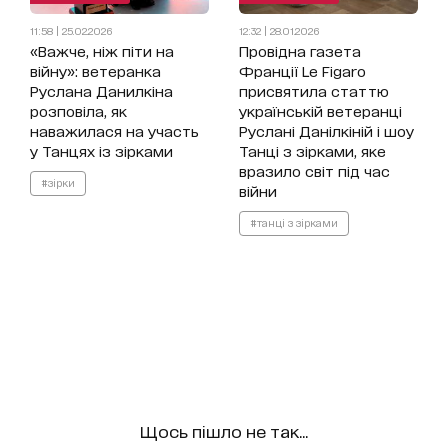
11:58 | 25.02.2026
12:32 | 28.01.2026
«Важче, ніж піти на
Провідна газета
війну»: ветеранка
Франції Le Figaro
Руслана Данилкіна
присвятила статтю
розповіла, як
українській ветеранці
наважилася на участь
Руслані Данілкіній і шоу
у Танцях із зірками
Танці з зірками, яке
вразило світ під час
#зірки
війни
#танці з зірками
Щось пішло не так...