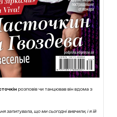
сточкін
розповів чи танцював він вдома з
ня запитувала, що ми сьогодні вивчили, і я їй