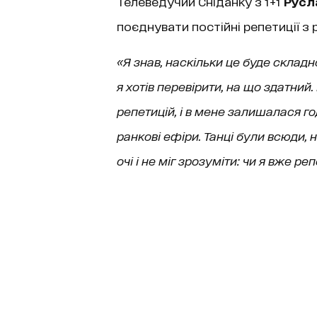
Телеведучий Сніданку з 1+1
Русл
поєднувати постійні репетиції з
«Я знав, наскільки це буде складн
я хотів перевірити, на що здатний
репетицій, і в мене залишалася год
ранкові ефіри. Танці були всюди, н
очі і не міг зрозуміти: чи я вже ре