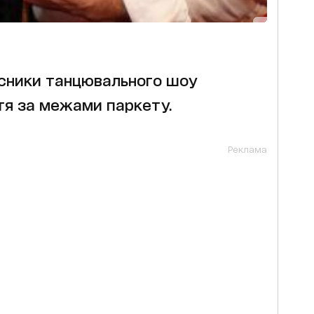
часники танцювального шоу
тя за межами паркету.
Реклама