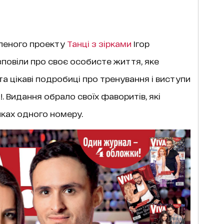
леного проекту
Танці з зірками
Ігор
озповіли про своє особисте життя, яке
а цікаві подробиці про тренування і виступи
. Видання обрало своїх фаворитів, які
нках одного номеру.