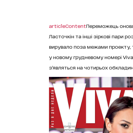
articleContent
Переможець онов
Ласточкін та інші зіркові пари р
вирувало поза межами проекту, т
у новому грудневому номері Viva!
з’являться на чотирьох обклади