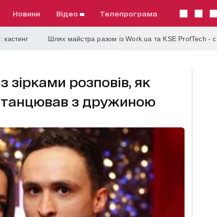
Новини
відео
телепрограма
: кастинг
Шлях майстра разом із Work.ua та KSE ProfTech - 
 зірками розповів, як
н танцював з дружиною