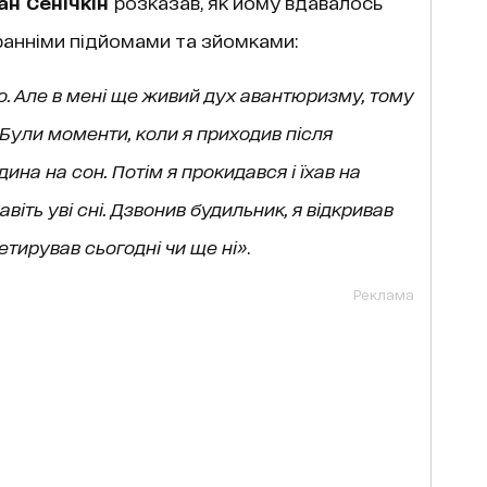
ан Сенічкін
розказав, як йому вдавалось
 ранніми підйомами та зйомками:
о. Але в мені
щ
е живий дух авантюризму, тому
. Були моменти, коли я приходив після
ина на сон. Потім я прокидався і їхав на
авіть уві сні. Дзвонив будильник, я відкривав
петирував сьогодні чи ще ні»
.
Реклама