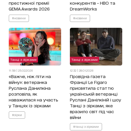
престижної премії
конкурентів – HBO та
GEMA Awards 2026
DreamWorks
#новини
#новини
Танці з зірками
Танці з зірками
11:58 | 25.02.2026
12:32 | 28.01.2026
«Важче, ніж піти на
Провідна газета
війну»: ветеранка
Франції Le Figaro
Руслана Данилкіна
присвятила статтю
розповіла, як
українській ветеранці
наважилася на участь
Руслані Данілкіній і шоу
у Танцях із зірками
Танці з зірками, яке
вразило світ під час
#зірки
війни
#танці з зірками