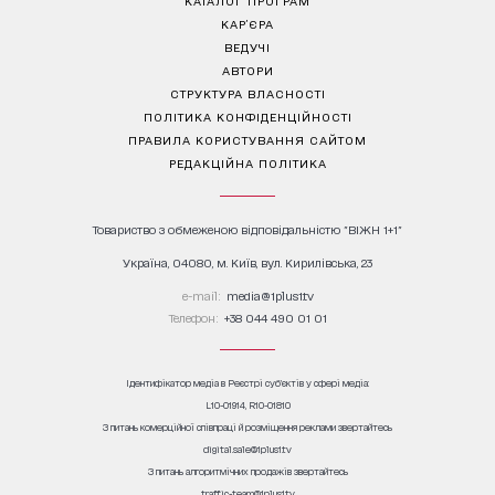
КАР’ЄРА
ВЕДУЧІ
АВТОРИ
СТРУКТУРА ВЛАСНОСТІ
ПОЛІТИКА КОНФІДЕНЦІЙНОСТІ
ПРАВИЛА КОРИСТУВАННЯ САЙТОМ
РЕДАКЦІЙНА ПОЛІТИКА
Товариство з обмеженою відповідальністю "ВІЖН 1+1"
Україна, 04080, м. Київ, вул. Кирилівська, 23
е-mail:
media@1plus1.tv
Телефон:
+38 044 490 01 01
Ідентифікатор медіа в Реєстрі суб’єктів у сфері медіа:
L10-01914, R10-01810
З питань комерційної співпраці й розміщення реклами звертайтесь
digital.sale@1plus1.tv
З питань алгоритмічних продажів звертайтесь
traffic-team@1plus1.tv