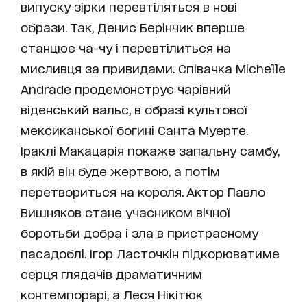
випуску зірки перевтіляться в нові
образи. Так, Денис Берінчик вперше
станцює ча-чу і перевтілиться на
мисливця за привидами. Співачка Michelle
Andrade продемонструє чарівний
віденський вальс, в образі культової
мексиканської богині Санта Муерте.
Іраклі Макацарія покаже запальну самбу,
в якій він буде жертвою, а потім
перетвориться на короля. Актор Павло
Вишняков стане учасником вічної
боротьби добра і зла в пристрасному
пасадоблі. Ігор Ласточкін підкорюватиме
серця глядачів драматичним
контемпорарі, а Леся Нікітюк