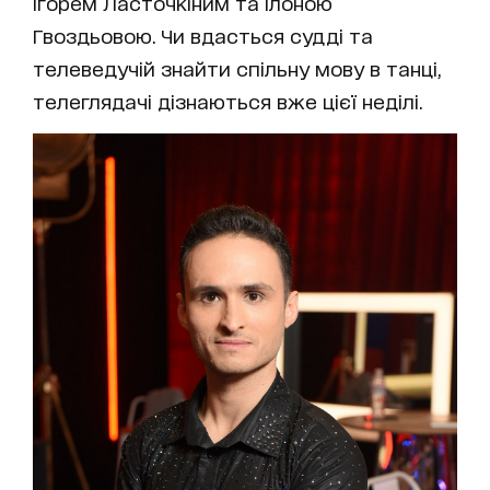
Ігорем Ласточкіним та Ілоною
Гвоздьовою. Чи вдасться судді та
телеведучій знайти спільну мову в танці,
телеглядачі дізнаються вже цієї неділі.