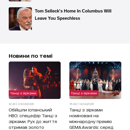
Новини по темі
Танці з зірками
Танці з зірками
12:43 | 04.06.2026
15:44 | 14.04.2026
Обійшли іспанський
Танці з зірками
HBO: спецефір Танці з
номіновані на
зірками. Рух до життя
міжнародну премію
отримав золото
GEMA Awards: серед