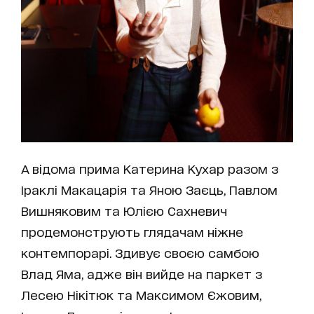
А відома прима Катерина Кухар разом з
Іраклі Макацарія та Яною Заєць, Павлом
Вишняковим та Юлією Сахневич
продемонструють глядачам ніжне
контемпорарі. Здивує своєю самбою
Влад Яма, адже він вийде на паркет з
Лесею Нікітюк та Максимом Єжовим,