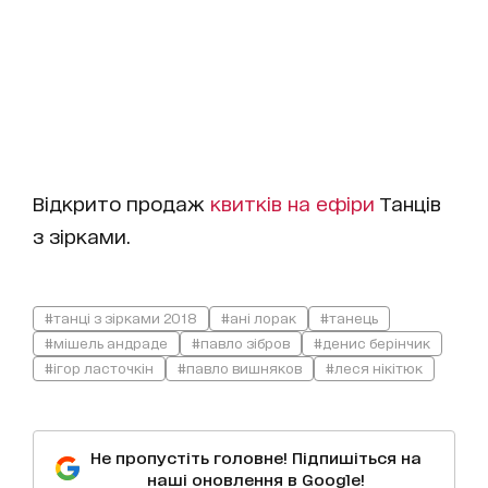
Відкрито продаж
квитків на ефіри
Танців
з зірками.
#танці з зірками 2018
#ані лорак
#танець
#мішель андраде
#павло зібров
#денис берінчик
#ігор ласточкін
#павло вишняков
#леся нікітюк
Не пропустіть головне! Підпишіться на
наші оновлення в Google!