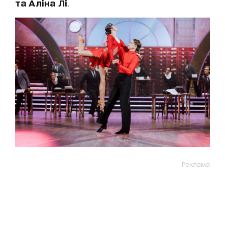
та Аліна Лі
.
Реклама