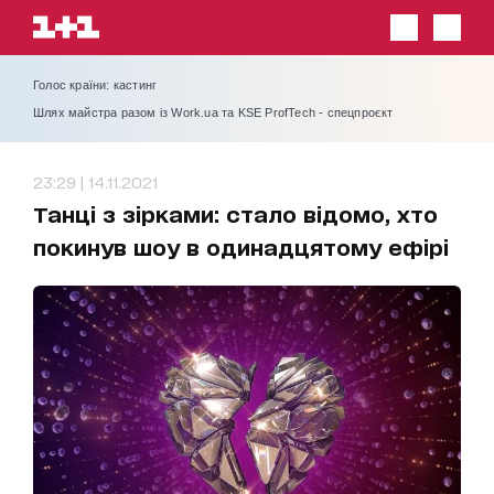
Голос країни: кастинг
Шлях майстра разом із Work.ua та KSE ProfTech - спецпроєкт
23:29 | 14.11.2021
Танці з зірками: стало відомо, хто
покинув шоу в одинадцятому ефірі