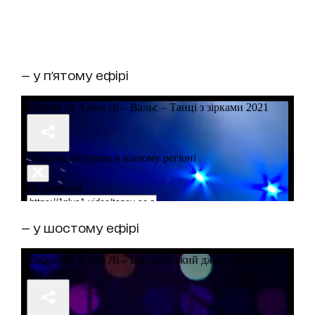
— у п'ятому ефірі
— у шостому ефірі