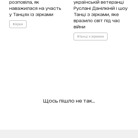
розповіла, як
українській ветеранці
наважилася на участь
Руслані Данілкіній і шоу
у Танцях із зірками
Танці з зірками, яке
вразило світ під час
#зірки
війни
#танці з зірками
Щось пішло не так...