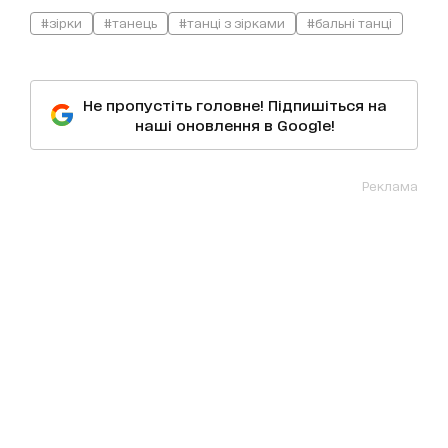
#зірки
#танець
#танці з зірками
#бальні танці
Не пропустіть головне! Підпишіться на
наші оновлення в Google!
Реклама