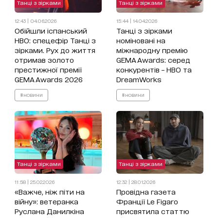
Танці з зірками
Танці з зірками
12:43 | 04.06.2026
15:44 | 14.04.2026
Обійшли іспанський
Танці з зірками
HBO: спецефір Танці з
номіновані на
зірками. Рух до життя
міжнародну премію
отримав золото
GEMA Awards: серед
престижної премії
конкурентів – HBO та
GEMA Awards 2026
DreamWorks
#новини
#новини
Танці з зірками
Танці з зірками
11:58 | 25.02.2026
12:32 | 28.01.2026
«Важче, ніж піти на
Провідна газета
війну»: ветеранка
Франції Le Figaro
Руслана Данилкіна
присвятила статтю