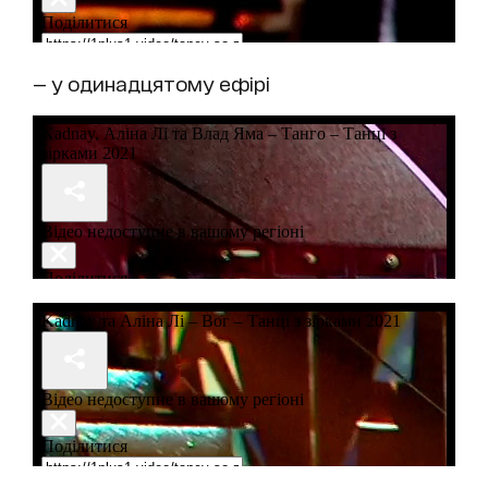
— у одинадцятому ефірі