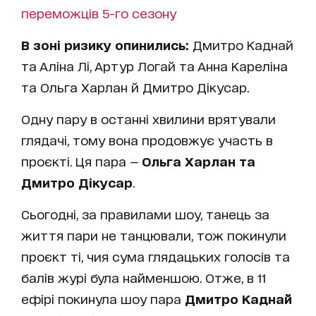
переможців 5-го сезону
В зоні ризику опинились:
Дмитро Каднай
та Аліна Лі, Артур Логай та Анна Кареліна
та Ольга Харлан й Дмитро Дікусар.
Одну пару в останні хвилини врятували
глядачі, тому вона продовжує участь в
проєкті. Ця пара —
Ольга Харлан та
Дмитро Дікусар
.
Сьогодні, за правилами шоу, танець за
життя пари не танцювали, тож покинули
проєкт ті, чия сума глядацьких голосів та
балів журі була найменшою. Отже, в 11
ефірі покинула шоу пара
Дмитро Каднай