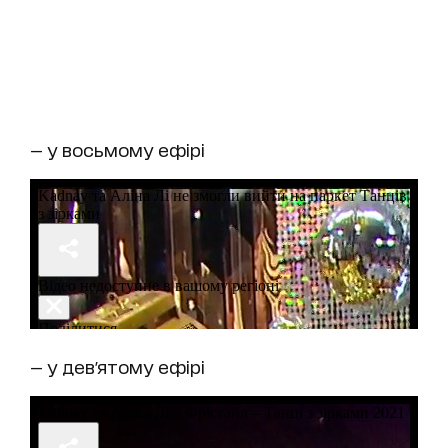
— у восьмому ефірі
— у дев'ятому ефірі