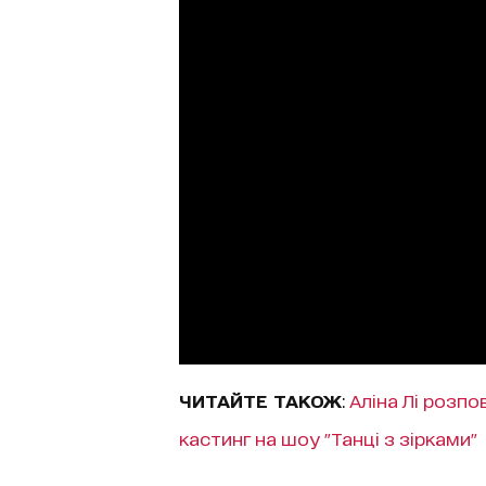
ЧИТАЙТЕ ТАКОЖ
:
Аліна Лі розпо
кастинг на шоу "Танці з зірками"