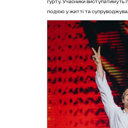
гурту. Учасники виступатимуть пі
подією у житті та супруводжувал