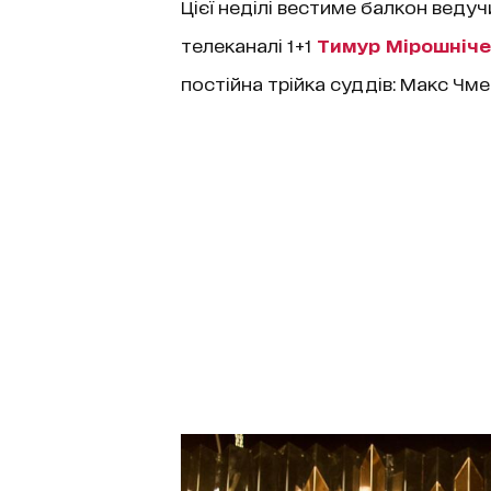
Цієї неділі вестиме балкон веду
телеканалі 1+1
Тимур Мірошніче
постійна трійка суддів: Макс Чме