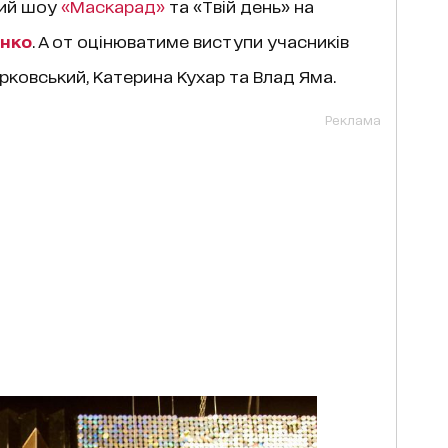
чий шоу
«Маскарад»
та «Твій день» на
нко
. А от оцінюватиме виступи учасників
рковський, Катерина Кухар та Влад Яма.
Реклама