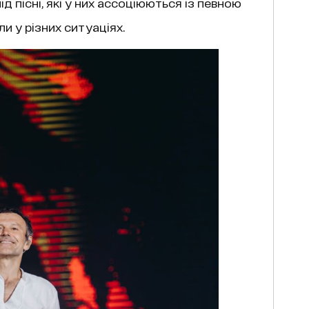
д пісні, які у них ассоціюються із певною
и у різних ситуаціях.