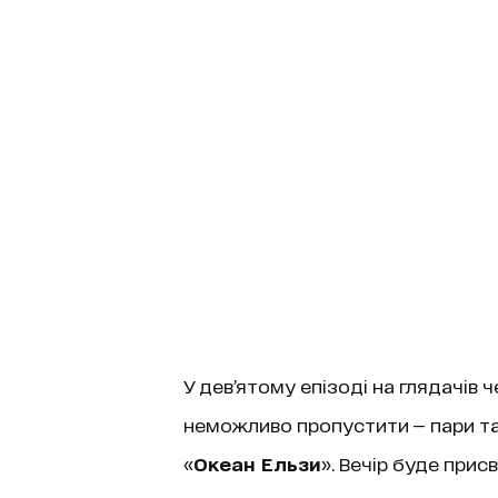
У дев’ятому епізоді на глядачів ч
неможливо пропустити — пари т
«
Океан Ельзи
». Вечір буде прис