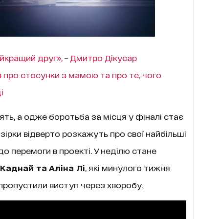
айкращий друг», – Дмитро Дікусар
 про стосунки з мамою та про те, чого
і
ять, а одже боротьба за місця у фіналі стає
ірки відверто розкажуть про свої найбільші
о перемоги в проекті. У неділю стане
аднай та Аліна Лі
, які минулого тижня
пропустили виступ через хворобу.