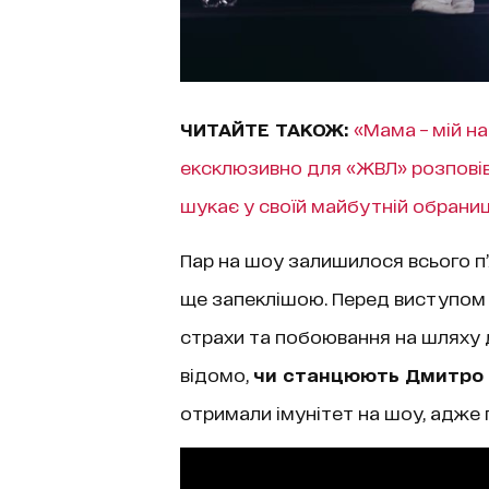
ЧИТАЙТЕ ТАКОЖ:
«Мама – мій н
ексклюзивно для «ЖВЛ» розповів
шукає у своїй майбутній обраниц
Пар на шоу залишилося всього п’
ще запеклішою. Перед виступом з
страхи та побоювання на шляху д
відомо,
чи станцюють Дмитро К
отримали імунітет на шоу, адже 