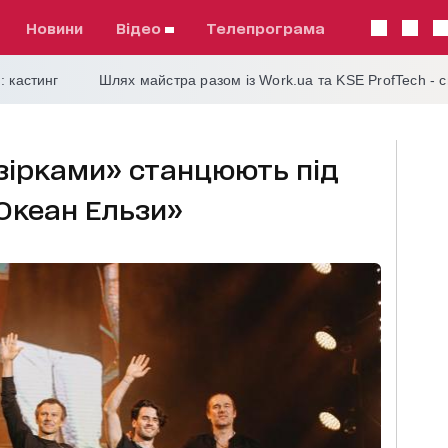
Новини
відео
телепрограма
: кастинг
Шлях майстра разом із Work.ua та KSE ProfTech - 
 зірками» станцюють під
«Океан Ельзи»