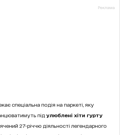
Реклама
екає спеціальна подія на паркеті, яку
анцюватимуть під
улюблені хіти гурту
вячений 27-річчю діяльності легендарного