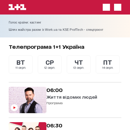
Голос країни: кастинг
Шлях майстра разом із Work.ua та KSE ProfTech - спецпроєкт
Телепрограма 1+1 Україна
ВТ
СР
ЧТ
ПТ
11 серп.
12 серп.
13 серп.
14 серп.
06:00
Життя відомих людей
Програма
06:30