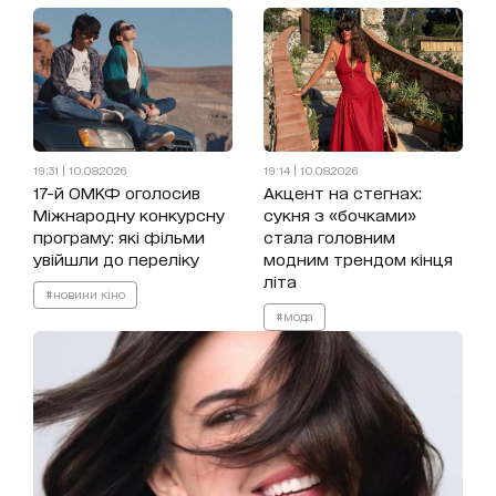
19:31 | 10.08.2026
19:14 | 10.08.2026
17-й ОМКФ оголосив
Акцент на стегнах:
Міжнародну конкурсну
сукня з «бочками»
програму: які фільми
стала головним
увійшли до переліку
модним трендом кінця
літа
#новини кіно
#мода