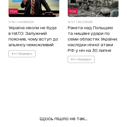
ТСН
ТСН
11:50 | 04.08.2026
12:07 | 30.07.2026
Україна ніколи не буде
Ракета над Польщею
в НАТО: Залужний
та нищівні удари по
пояснив, чому вступ до
семи областях України:
альянсу неможливий
наслідки нічної атаки
РФ у ніч на 30 липня
#1+1 Марафон
#1+1 Марафон
Щось пішло не так...