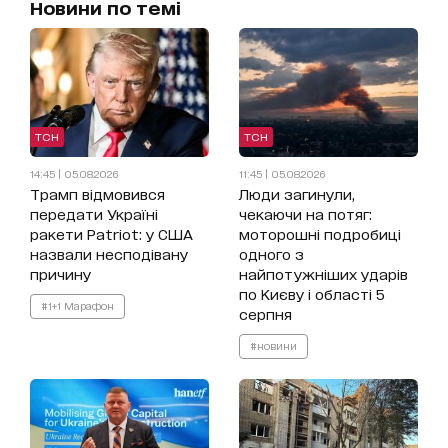
Новини по темі
ТСН
ТСН
14:45 | 05.08.2026
11:45 | 05.08.2026
Трамп відмовився
Люди загинули,
передати Україні
чекаючи на потяг:
ракети Patriot: у США
моторошні подробиці
назвали несподівану
одного з
причину
найпотужніших ударів
по Києву і області 5
#1+1 Марафон
серпня
#новини