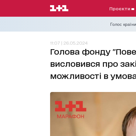
проєкти
Голос країни
11:07 | 26.05.2024
Голова фонду "Пов
висловився про закі
можливості в умова