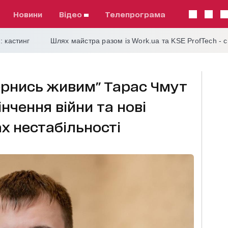
Новини
відео
телепрограма
: кастинг
Шлях майстра разом із Work.ua та KSE ProfTech - 
ернись живим" Тарас Чмут
нчення війни та нові
х нестабільності