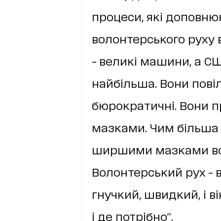
процеси, які доповн
волонтерського руху в
- великі машини, а С
найбільша. Вони повіль
бюрократичні. Вони
мазками. Чим більша
ширшими мазками во
Волонтерський рух - в
гнучкий, швидкий, і ві
і де потрібно".