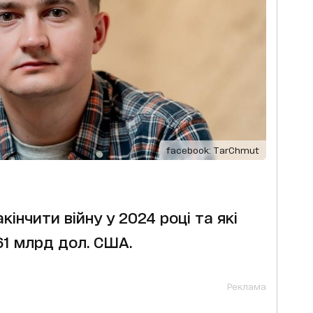
facebook: ТarChmut
кінчити війну у 2024 році та які
1 млрд дол. США.
Реклама