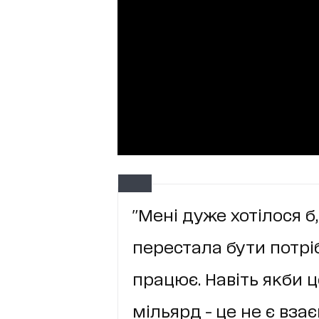
"Мені дуже хотілося 
перестала бути потріб
працює. Навіть якби це
мільярд - це не є вз