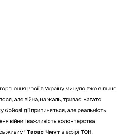
ргнення Росії в Україну минуло вже більше
ося, але війна, на жаль, триває. Багато
у бойові дії припиняться, але реальність
еня війни і важливість волонтерства
ись живим"
Тарас Чмут
в ефірі
ТСН
.