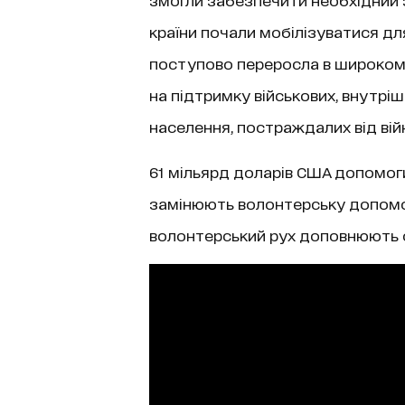
країни почали мобілізуватися дл
поступово переросла в широкома
на підтримку військових, внутріш
населення, постраждалих від вій
61 мільярд доларів США допомоги 
замінюють волонтерську допомогу
волонтерський рух доповнюють о