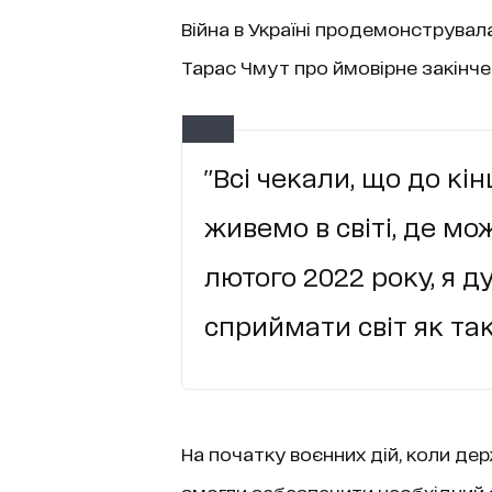
Війна в Україні продемонструвала
Тарас Чмут про ймовірне закінчен
"Всі чекали, що до кі
живемо в світі, де мо
лютого 2022 року, я д
сприймати світ як так
На початку воєнних дій, коли дер
змогли забезпечити необхідний за