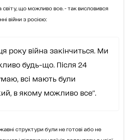
 світу, що можливо все. - так висловився
ні війни з росією:
нця року війна закінчиться. Ми
жливо будь-що. Після 24
умаю, всі мають були
ий, в якому можливо все".
жавні структури були не готові або не
хист і підтримку воїнів, волонтери з усієї