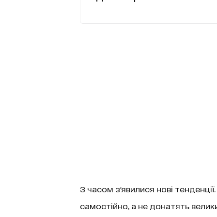
З часом з'явилися нові тенденці
самостійно, а не донатять велики