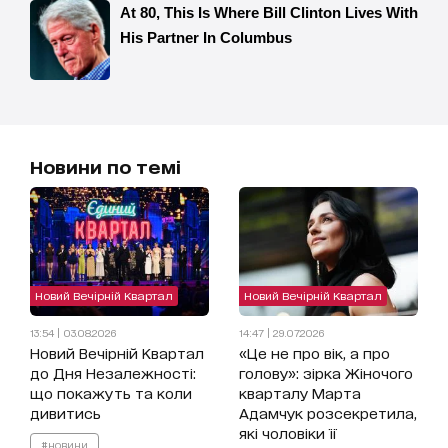
Новини по темі
Новий Вечірній Квартал
Новий Вечірній Квартал
13:54 | 03.08.2026
14:47 | 29.07.2026
Новий Вечірній Квартал
«Це не про вік, а про
до Дня Незалежності:
голову»: зірка Жіночого
що покажуть та коли
кварталу Марта
дивитись
Адамчук розсекретила,
які чоловіки її
#новини