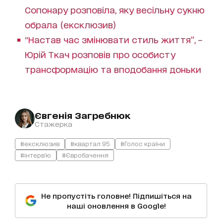
Сопонару розповіла, яку весільну сукню
обрала (ексклюзив)
“Настав час змінювати стиль життя”, –
Юрій Ткач розповів про особисту
трансформацію та вподобання доньки
Євгенія Загребнюк
Стажерка
#ексклюзив
#квартал 95
#Голос країни
#інтерв'ю
#Євробачення
Не пропустіть головне! Підпишіться на
наші оновлення в Google!