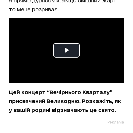
Я прямо дурносміх. Якщо смішний жарт,
то мене розриває.
Цей концерт “Вечірнього Кварталу”
присвячений Великодню. Розкажіть, як
у вашій родині відзначають це свято.
Реклама