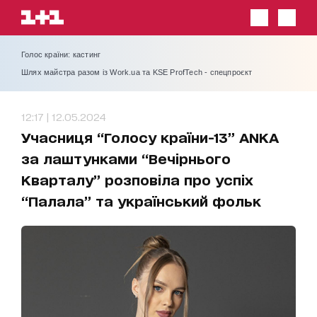
Голос країни: кастинг
Шлях майстра разом із Work.ua та KSE ProfTech - спецпроєкт
12:17 | 12.05.2024
Учасниця “Голосу країни-13” ANKA
за лаштунками “Вечірнього
Кварталу” розповіла про успіх
“Палала” та український фольк