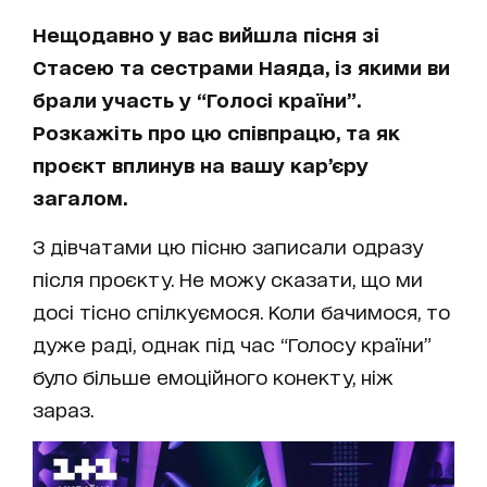
Нещодавно у вас вийшла пісня зі
Стасею та сестрами Наяда, із якими ви
брали участь у “Голосі країни”.
Розкажіть про цю співпрацю, та як
проєкт вплинув на вашу кар’єру
загалом.
З дівчатами цю пісню записали одразу
після проєкту. Не можу сказати, що ми
досі тісно спілкуємося. Коли бачимося, то
дуже раді, однак під час “Голосу країни”
було більше емоційного конекту, ніж
зараз.