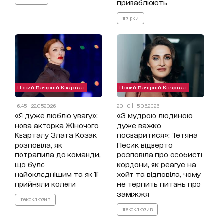
приваблюють
#зірки
Новий Вечірній Квартал
Новий Вечірній Квартал
16:45 | 22.05.2026
20:10 | 15.05.2026
«Я дуже люблю увагу»:
«З мудрою людиною
нова акторка Жіночого
дуже важко
Кварталу Злата Козак
посваритися»: Тетяна
розповіла, як
Песик відверто
потрапила до команди,
розповіла про особисті
що було
кордони, як реагує на
найскладнішим та як її
хейт та відповіла, чому
прийняли колеги
не терпить питань про
заміжжя
#ексклюзив
#ексклюзив