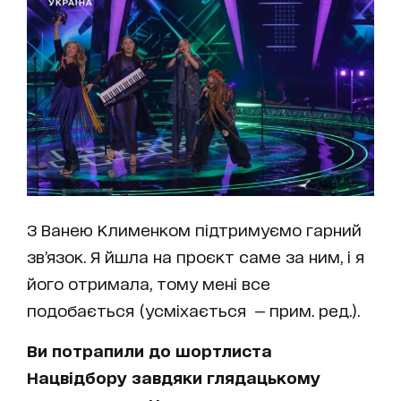
З Ванею Клименком підтримуємо гарний
зв’язок. Я йшла на проєкт саме за ним, і я
його отримала, тому мені все
подобається (усміхається — прим. ред.).
Ви потрапили до шортлиста
Нацвідбору завдяки глядацькому