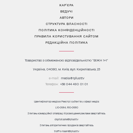
КАР’ЄРА
ВЕДУЧІ
АВТОРИ
СТРУКТУРА ВЛАСНОСТІ
ПОЛІТИКА КОНФІДЕНЦІЙНОСТІ
ПРАВИЛА КОРИСТУВАННЯ САЙТОМ
РЕДАКЦІЙНА ПОЛІТИКА
Товариство з обмеженою відповідальністю "ВІЖН 1+1"
Україна, 04080, м. Київ, вул. Кирилівська, 23
е-mail:
media@1plus1.tv
Телефон:
+38 044 490 01 01
Ідентифікатор медіа в Реєстрі суб’єктів у сфері медіа:
L10-01914, R10-01810
З питань комерційної співпраці й розміщення реклами звертайтесь
digital.sale@1plus1.tv
З питань алгоритмічних продажів звертайтесь
traffic-team@1plus1.tv