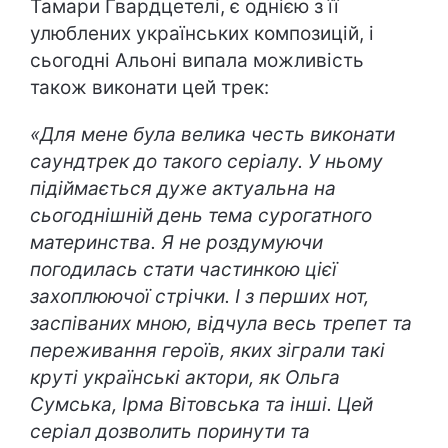
Тамари Гвардцетелі, є однією з її
улюблених українських композицій, і
сьогодні Альоні випала можливість
також виконати цей трек:
«Для мене була велика честь виконати
саундтрек до такого серіалу. У ньому
підіймається дуже актуальна на
сьогоднішній день тема сурогатного
материнства. Я не роздумуючи
погодилась стати частинкою цієї
захоплюючої стрічки. І з перших нот,
заспіваних мною, відчула весь трепет та
переживання героїв, яких зіграли такі
круті українські актори, як Ольга
Сумська, Ірма Вітовська та інші. Цей
серіал дозволить поринути та