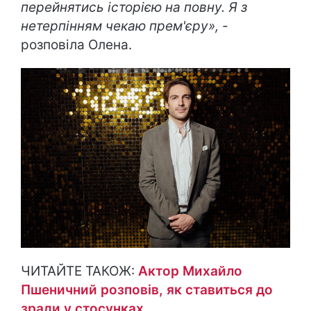
перейнятись історією на повну. Я з
нетерпінням чекаю прем'єру»,
-
розповіла Олена.
ЧИТАЙТЕ ТАКОЖ:
Актор Михайло
Пшеничний розповів, як ставиться до
зради у стосунках