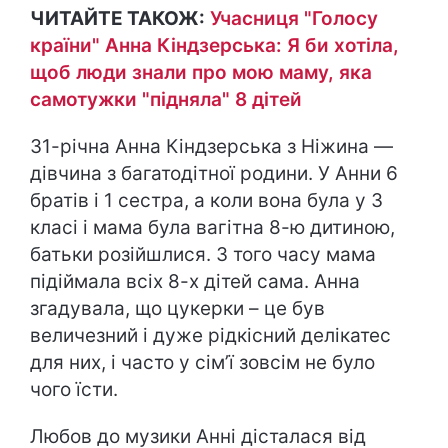
ЧИТАЙТЕ ТАКОЖ:
Учасниця "Голосу
країни" Анна Кіндзерська: Я би хотіла,
щоб люди знали про мою маму, яка
самотужки "підняла" 8 дітей
31-річна Анна Кіндзерська з Ніжина —
дівчина з багатодітної родини. У Анни 6
братів і 1 сестра, а коли вона була у 3
класі і мама була вагітна 8-ю дитиною,
батьки розійшлися. З того часу мама
підіймала всіх 8-х дітей сама. Анна
згадувала, що цукерки – це був
величезний і дуже рідкісний делікатес
для них, і часто у сім’ї зовсім не було
чого їсти.
Любов до музики Анні дісталася від