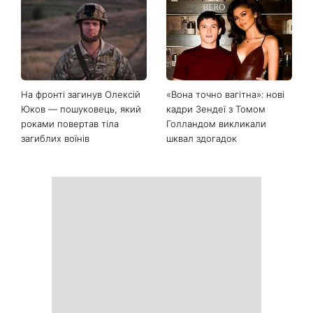
День Незалежності 2026:
Українські зірки, які
чи буде вихідний 24 серпня
приголомшили
схудненням: фото до і після
На фронті загинув Олексій
«Вона точно вагітна»: нові
Юков — пошуковець, який
кадри Зендеї з Томом
роками повертав тіла
Голландом викликали
загиблих воїнів
шквал здогадок