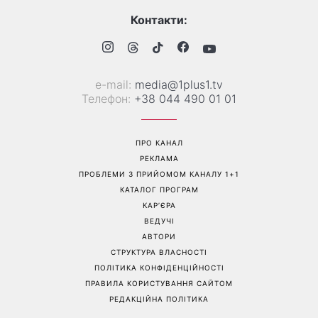
Трендова палітра серпня: 8
«Ніколи не випрошує їжу»:
наймодніших кольорів
Валентина Хамайко
манікюру, які варто
розповіла про собаку,
спробувати вже зараз
якого прихистила на
початку повномасштабної
війни
Перейти на повну версію сайту
Контакти:
е-mail:
media@1plus1.tv
Телефон:
+38 044 490 01 01
ПРО КАНАЛ