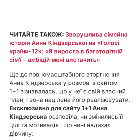
ЧИТАЙТЕ ТАКОЖ:
Зворушлива сімейна
історія Анни Кіндзерської на «Голосі
країни-12»: «Я виросла в багатодітній
сім'ї – амбіцій мені вистачить»
Ще до повномасштабного вторгнення
Анна Кіндзерська у розмові з сайтом
1+1 зізнавалась, що у неї є свій власний
план, і вона націлена його реалізовувати.
Ексклюзивно для сайту 1+1 Анна
Кіндзерська
розповіла, чи змінились її
цілі та мотивація і що нині надихає
дівчину: